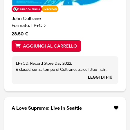
CARÙ CONSIGLIA
IMPORTATI
John Coltrane
Formato: LP+CD
28.50 €
AGGIUNGI AL CARRELLO
LP+CD. Record Store Day 2022.
6 classici senza tempo di Coltrane, tra cui Blue Train,
Naima, My Favorite Things, Giant Steps. Edizione molto
LEGGI DI PIÙ
limitata, VINILE BLUES, 1000 copie n umerate.
Contiene il CD in omaggio.
A Love Supreme: Live In Seattle