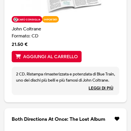
CARÙ CONSIGLIA
IMPORTATI
John Coltrane
Formato: CD
21.50 €
AGGIUNGI AL CARRELLO
2 CD. Ristampa rimasterizzata e potenziata di Blue Train,
uno dei dischi più belli e più famosi di John Coltrane.
Unico disco di Trane per la Blue Note, Blue Train è stato
LEGGI DI PIÙ
pubblicato nel 1957. Registrato con una band
formidabile ( Lee Morgan, tromba, Curtis Fuller,
trombone, Kenny Drew, piano, Paul Chambers, basso,
e Philly Joe Jones, batteria ), il disco viene ora
ripubblicato per celebrare il suo 65 anniversario. Il disco
Both Directions At Once: The Lost Album
comprende un secondo CD che contiene outtakes,
versioni alternate, ed anche quattro brani