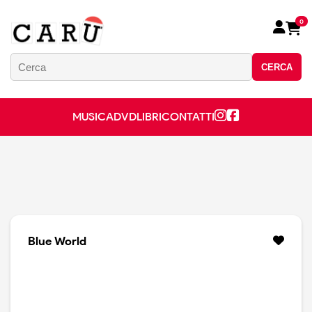
0
CERCA
MUSICA
DVD
LIBRI
CONTATTI
Blue World