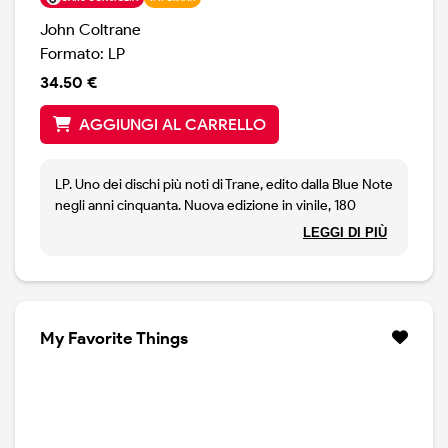
John Coltrane
Formato: LP
34.50 €
AGGIUNGI AL CARRELLO
LP. Uno dei dischi più noti di Trane, edito dalla Blue Note
negli anni cinquanta. Nuova edizione in vinile, 180
grammi. Masterizzato usando i nastri analogici originali.
LEGGI DI PIÙ
Vinile trasparente
My Favorite Things