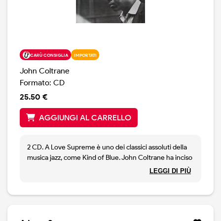
CARÙ CONSIGLIA
IMPORTATI
John Coltrane
Formato: CD
25.50 €
AGGIUNGI AL CARRELLO
2 CD. A Love Supreme è uno dei classici assoluti della
musica jazz, come Kind of Blue. John Coltrane ha inciso
questo disco con il suo quartetto (in cui militava McCoy
LEGGI DI PIÙ
Tyner) in sole due sedute di studio. Ed ora, per la prima
volta, vengono edite tiutte le sessioni di studio, anche
quelle registrate il giorno dopo.17 brani in totale, contro
i sei del disco originale. Una scoperta straordinaria che
ci permette di assaporare finalmente a fondo uno dei