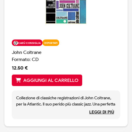
CARÙ CONSIGLIA
IMPORTATI
John Coltrane
Formato: CD
12.50 €
AGGIUNGI AL CARRELLO
Collezione di classiche registrazioni di John Coltrane,
per la Atlantic. Il suo perido più classic jazz. Una perfetta
introduzione al grande sassofonista: 9 canzoni, tra cui
LEGGI DI PIÙ
classici come Naima, My Favorite Things, Giant Steps,
Central Park West etc. Rimasterizzato 2017.