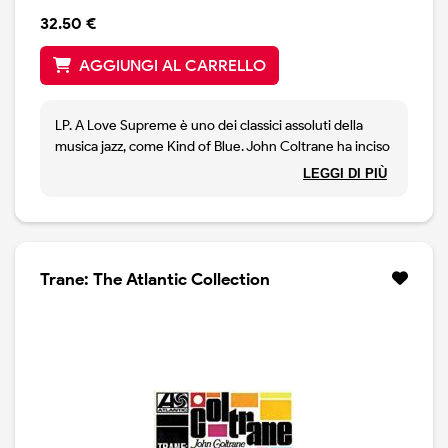
32.50 €
AGGIUNGI AL CARRELLO
LP. A Love Supreme è uno dei classici assoluti della
musica jazz, come Kind of Blue. John Coltrane ha inciso
questo disco con il suo quartetto (in cui militava McCoy
LEGGI DI PIÙ
Tyner) in sole due sedute di studio. Edizione limitata in
vinile colorato, vinili 180 grammi, copertina apribile.
Trane: The Atlantic Collection