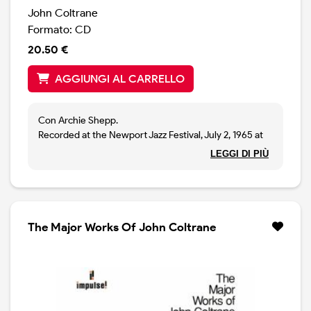
John Coltrane
Formato: CD
20.50 €
AGGIUNGI AL CARRELLO
Con Archie Shepp.
Recorded at the Newport Jazz Festival, July 2, 1965 at
Freebody Park, Newport, Rhode Island.
LEGGI DI PIÙ
Tracks 1, 2 and 6-9 original-LP issue: "New Thing At
Newport" Impulse AS-94.
Track 3 original-LP issue: John Coltrane "Feelin' Good"
Impulse IZ9345/2.
Track 5 original-LP issue: Archie Shepp "On This Night"
The Major Works Of John Coltrane
Impulse AS-97.
Track 4 previously unreleased.
Reissue mastered at Universal Mastering Studios-East.
Master Number -