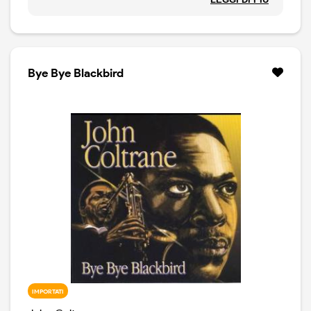
Le Sac), dopo essere stato avvicinato dal regista. Un
disco registrato con il quartetto classico ( McCoyTyner,
Jimmy Garrison, Elvin Jones ), dove il maestro rilegge
alcuni brani noti, ma in versioni completamente inedite
e ci mette anche un inedito assoluto, Blue World. Ma,
Bye Bye Blackbird
già per le versioni di Naima, Village Blues e Traening In, il
disco sarebbe assolutamente imperdibile. Forse perchè
i brani dovevano fare da colonna sonora a delle
immagini, John Coltrane ha scelto di suonare in modo
raccolto, piacevole, melodico. Un disco che sorprende,
piace e si ascolta tutto d'un fiato.
IMPORTATI