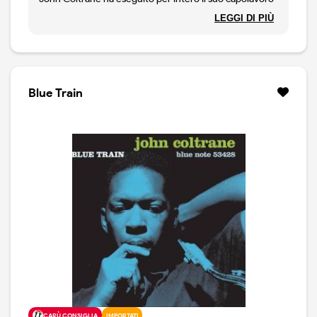
assoluto.Un concerto ritrovato per caso, tra le
LEGGI DI PIÙ
registrazioni del sassofonista Joe Brazil, che suonava
prima di Trane in quelle sei serate al Penthouse di
Seattle, Registrata il 2 Ottobre 1965, questa splendida
performance di 75 minuti vede Coltrane ed il suo
quartetto (McCoy Tyner, Jimmy Garrison, Elvin Jones)
Blue Train
suonare assieme a Pharoah Sanders,e Donald Garrett.
Capolavoro assoluto. Edizione stampa Usa
CARÙ CONSIGLIA
IMPORTATI