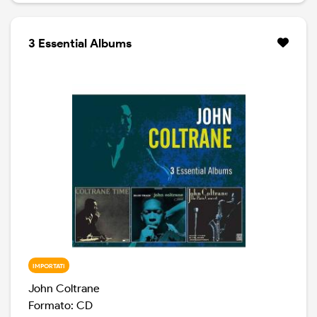
In digipak case.
3 Essential Albums
Photographs © 2000 Chuck Stewart
? 2000 The Verve Music Group © 2000 The Verve
Music Group, a division of UMG Recordings, Inc.
Made in the EU.
IMPORTATI
John Coltrane
Formato: CD