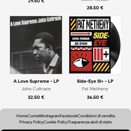
29.50 €
28.50 €
A Love Supreme - LP
Side-Eye III+ - LP
John Coltrane
Pat Metheny
32.50 €
36.50 €
Home
Contatti
Instagram
Facebook
Condizioni di vendita
Privacy Policy
Cookie Policy
Trasparenza aiuti di stato