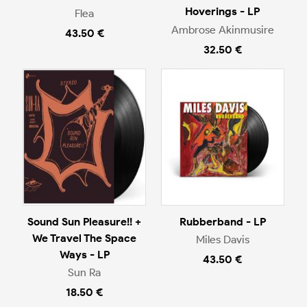
Hoverings - LP
Flea
Ambrose Akinmusire
43.50 €
32.50 €
Sound Sun Pleasure!! +
Rubberband - LP
We Travel The Space
Miles Davis
Ways - LP
43.50 €
Sun Ra
18.50 €