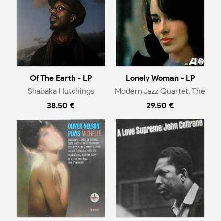
Of The Earth - LP
Lonely Woman - LP
Shabaka Hutchings
Modern Jazz Quartet, The
38.50 €
29.50 €