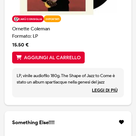
CARÙ CONSIGLIA
IMPORTATI
Ornette Coleman
Formato: LP
15.50 €
AGGIUNGI AL CARRELLO
LP, vinile audiofilo 180g. The Shape of Jazz to Come è
stato un album spartiacque nella genesi del jazz
d'avanguardia. Questa registrazione ha infranto i
LEGGI DI PIÙ
concetti tradizionali di armonia jazz, smantellando il
ruolo del pianista e l'idea stessa di una successione di
accordi concretamente delineata. Le composizioni di
questo album quasi non hanno una struttura armonica
predeterminata, e questo concede a Coleman e Don
Something Else!!!!
Cherry una libertà senza precedenti e la possibilità di
sviluppare le linee melodiche solistiche in qualsiasi