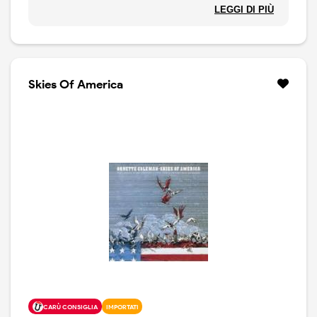
Something Else !!!!, Tomorrow is The Question ! ( editi
LEGGI DI PIÙ
dalla Contemporary), This is Our Music, Free Jazz, The
Shape of Jazz to Come, Change of The Century,
Ornette !, Ornette on Tenor.
Skies Of America
CARÙ CONSIGLIA
IMPORTATI