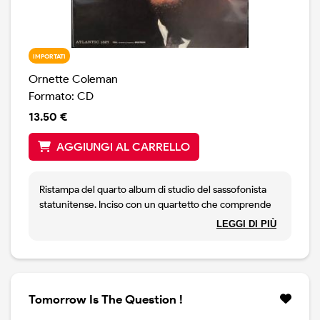
IMPORTATI
Ornette Coleman
Formato: CD
13.50 €
AGGIUNGI AL CARRELLO
Ristampa del quarto album di studio del sassofonista
statunitense. Inciso con un quartetto che comprende
Coleman al sax alto, Donald Cherry alla tromba, Charlie
LEGGI DI PIÙ
Haden al basso e Billy Higgins alla batteria, è un disco
che insieme ai precedenti album di Coleman contribuì
a codificare un nuovo modo di fare jazz che divenne
poi noto come free jazz. Un capolavoro.
Tomorrow Is The Question !