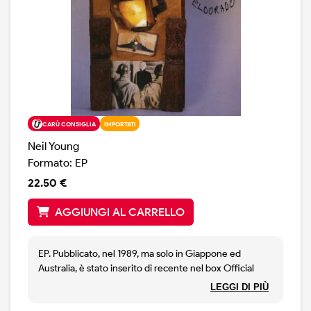
CARÙ CONSIGLIA
IMPORTATI
Neil Young
Formato: EP
22.50 €
AGGIUNGI AL CARRELLO
EP. Pubblicato, nel 1989, ma solo in Giappone ed
Australia, è stato inserito di recente nel box Official
Release Series Vol. 4, edito lo scorso aprile, l'EP
LEGGI DI PIÙ
Eldorado di viene ora venduto anche in CD, nella