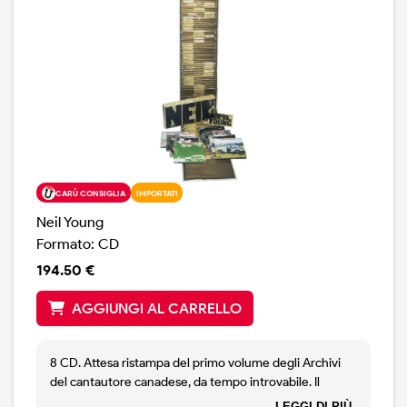
pubblicato sino ad oggi. LP import Usa.
CARÙ CONSIGLIA
IMPORTATI
Neil Young
Formato: CD
194.50 €
AGGIUNGI AL CARRELLO
8 CD. Attesa ristampa del primo volume degli Archivi
del cantautore canadese, da tempo introvabile. Il
materiale riguarda la parte iniziale della carriera, 1963-
LEGGI DI PIÙ