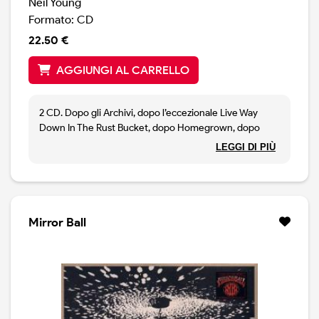
Neil Young
Formato: CD
22.50 €
AGGIUNGI AL CARRELLO
2 CD. Dopo gli Archivi, dopo l’eccezionale Live Way
Down In The Rust Bucket, dopo Homegrown, dopo
tutto quello che pubblicato negli ultimi due anni, Neil
LEGGI DI PIÙ
Young ha iniziato una nuova serie di dischi dal vivo: The
Official Bootleg Series.Serie che vuole combattere i
bootlegs, cosa che Young sta facendo anni.Carnegie
Hall 1970, un concerto leggendario, acustico, tratto da
un periodo che il canadese considera tra i suoi
Mirror Ball
migliori.Ma, al contrario di quanto avvenuto con i
bootlegs ( questo concerto è già stato edito, diversi
anni fa, come bootlge e Neil usa la stessa copertina )
Young pubblica la versione integrale: doppio CD, 23
canzoni e doppio vinile.Serata splendida in cui Young ha
dato il meglio di sé, consegnando anche dei brani