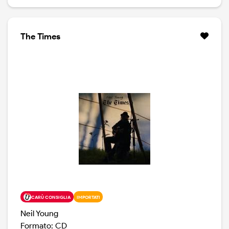
versione originale, cioè con i cinque brani che ne
facevano parte. Il mini album, 25 minuti abbondanti,
contiene versioni differenti di tre canzoni apparse
nell'album Freedom, cioè Eldorado, Don't Cry e On
The Times
Broadway,,( canzone portata al successo dai Drifters e
da George Benson) e due canzoni rimaste inedite, a
parte l'EP, cioè Cocaine Eyes e Heavy Love. La band
che appare nel disco sono i Restless,: Chad Cromwell
alla batteria e Rick Rosas al basso, con Frank "Poncho"
Sampedro alla chitarra nel brano che dà il titolo al
dischetto.
CARÙ CONSIGLIA
IMPORTATI
Neil Young
Formato: CD