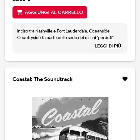
AGGIUNGI AL CARRELLO
Inciso tra Nashville e Fort Lauderdale, Oceanside
Countryside fa parte della serie dei dischi "perduti"
pubblicati dal canadese negli ultimi anni: si tratta di
LEGGI DI PIÙ
canzoni inedite registrate nel corso delle sessions di
Comes a Time ma con mixaggio differente. Sebbene in
versione inedita, sono diversi i brani conosciuti come
Dance Dance Dance, sail Away, Old Homestead e infine
la splendida Pocahontas. Vinile registrato dai nastri
Coastal: The Soundtrack
analogici originali.