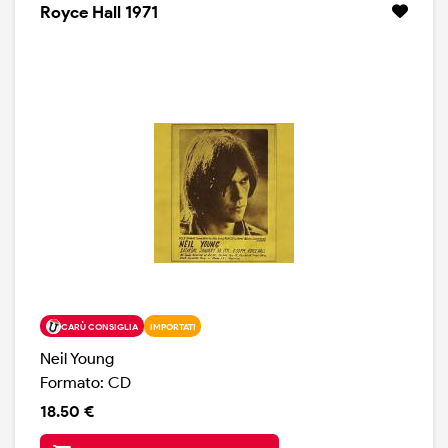
The Beach, che è sicuramente tra i momenti più
Royce Hall 1971
entusiasmanti del disco.
CARÙ CONSIGLIA
IMPORTATI
Neil Young
Formato: CD
18.50 €