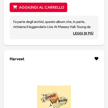
AGGIUNGI AL CARRELLO
Fa parte degli archivi, questo album che, in parte,
richiama il leggendario Live At Massey Hall. Young da
solo sul palco, voce, chitarra e piano: dolce e triste al
LEGGI DI PIÙ
tempo stesso, si esibisce in un concerto solista bello
quanto prezioso, lasciandoci brani quali See The Sky
About to Rain, la lunga Flying on The Ground is Wrong,
diversi brani dei Buffalo Springield, Down By The River
(voce e chitarra) e Cinnamon GIrl (voce e piano, una
Harvest
chicca). Ci sono diverse canzoni di After The Goldrush
ed anche qualcuna che andrà a finire su Harvest. Ma
c'è, sopratutto, un performer formidabile, già maturo.
Splendido album.