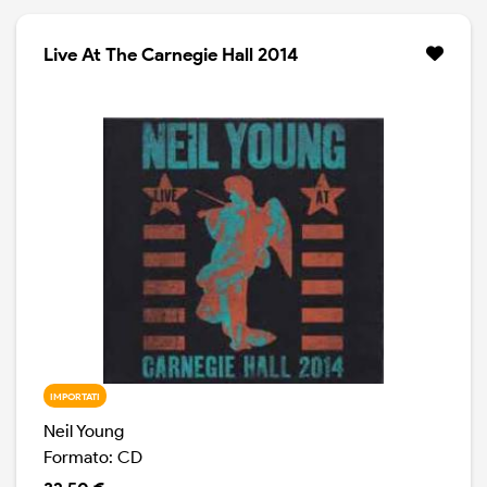
Levon Helm e Rick Danko (The Band), Rusty Kershaw,
David Crosby, Graham Nash e George Whitsell (The
Rockets), il disco è uno dei preferiti dai fan, e non può
Live At The Carnegie Hall 2014
mancare in una collezione di classici del rock. Vinile
trasparente, copertina apribile.
IMPORTATI
Neil Young
Formato: CD