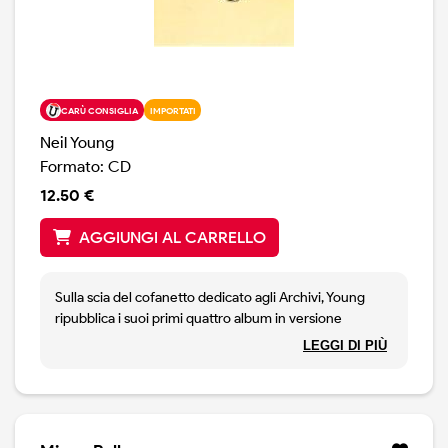
CARÙ CONSIGLIA
IMPORTATI
Neil Young
Formato: CD
12.50 €
AGGIUNGI AL CARRELLO
Sulla scia del cofanetto dedicato agli Archivi, Young
ripubblica i suoi primi quattro album in versione
rimasterizzata ed a prezzo più che ragionevole. Non
LEGGI DI PIÙ
hanno ma suonato così bene ed un vero piacere
riascoltare brani come Heart of Gold, Old Man e The
Needle and the Damage Done con una qualità audio
impensabile fino a qualche mese fa.