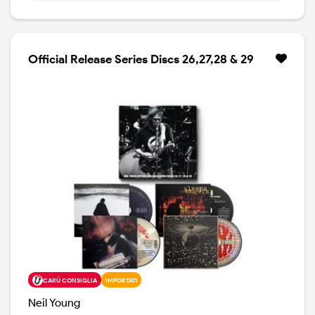
cosiddetta "trilogia del dolore", iniziata con Time Fades
Away e proseguita con On The Beach. L'album è
dedicato a due amici intimi di Neil, Danny Whitten e
Bruce Berry, entrambi morti l'anno prima della
Official Release Series Discs 26,27,28 & 29
registrazione dell'album. Tonight's The Night include
alcune delle canzoni più brillanti ed emozionanti di
Young. Oltre alle due versioni della title track, l'album
contiene “Borrowed Tune”, “World on a String”,
“Mellow My Mind”, “Tired Eyes”, “Come On Baby Let's
Go Downtown”, ‘Albuquerque’ e “Roll Another
Number (For The Road)”.
Per l'edizione del 50° Anniversario, Young ha sostituito
“Lookout Joe” con una versione inedita, anch'essa
proveniente dalle sessioni originali dell'album registrate
negli studi SIR nel 1973. L'album è stato ampliato con sei
brani aggiuntivi. Le versioni di “Walk On” e “Tonight's
The Night [take 3]” non sono mai state pubblicate.
“Everybody's Alone”, “Raised On Robbery” (con Joni
CARÙ CONSIGLIA
IMPORTATI
Mitchell) e “Speakin' Out Jam” sono state incluse in
Neil Young
Neil Young Archives Vol. II, mentre la versione di