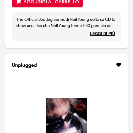
AGGIUNGI AL CARRELLO
The Official Bootleg Series di Neil Young edita su CD lo
show acustico che Neil Young tenne il 30 gennaio del
1971 alla Royce Hall di Los Angeles i. Pochi i
LEGGI DI PIÙ
cambiamenti rispetto al concerto del 1° febbraio al
Dorothy Chandler Pavilion pubblicato
simultaneamente dalla Reprise: Down By The River è
infatti l'unica aggiunta al set proposto due giorni prima
a LA, con pezzi dei Buffalo Springfield (On The Way
Unplugged
Home ed I Am A Child), canzoni riprese da After The
Gold Rush (Don't Let It Bring You Down e Tell Me Why )
e nuove composizioni che sarebbero apparse su
Harvest (Heart Of Gold, Old Man, A Man Needs A
Maid); ma anche Love In Mind, poi inserita nel live Time
Fades Away, e Dance Dance Dance, inclusa dai Crazy
Horse nel loro album di debutto