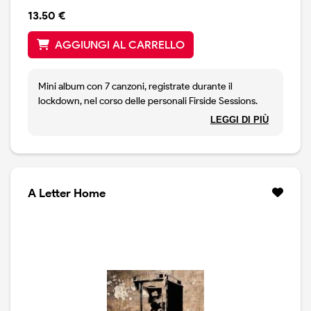
13.50 €
AGGIUNGI AL CARRELLO
Mini album con 7 canzoni, registrate durante il
lockdown, nel corso delle personali Firside Sessions.
Young le ha registrate sotto il portico di casa sua.
LEGGI DI PIÙ
Canzoni prese dal suo repertorio, ma anche brani di
altri e una nuova e fiammegginate versione di Lookin'
For A Leader, riadattata ai giorni nostri ed indirizzata a
quell'assurdo personaggio che risponde al nome di
Donald J Trump. Canzone che il canadese aveva già
A Letter Home
inciso in precedenza, ma che ora assume tutta un altra
valenza. Il disco contiene anche delle versioni nuove di
brani quali Ohio, Southern Man, Campaigner, Alabama.
Oltre a Little Wing ed una bella rilettura di The Times
They Are A-Changin' di Bob Dylan. Young non si
smentisce: lucido e presente. The Times è un disco dei
nostri giorni che rispecchia alla perfezione il periodo
che stiamo vivendo.