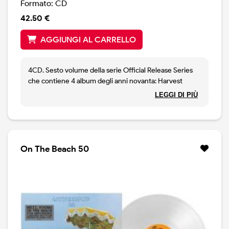
Formato: CD
“Wonderin'” è stata disponibile solo in streaming su
NYA. Nessuno dei brani bonus è mai stato pubblicato in
42.50 €
vinile.
AGGIUNGI AL CARRELLO
Tracklist:
Tonight’s The Night
4CD. Sesto volume della serie Official Release Series
Speakin’ Out
che contiene 4 album degli anni novanta: Harvest
World On A String
Moon, Unplugged, Sleeps With Angels e Mirror Ball. I
LEGGI DI PIÙ
Borrowed Tune
dischi sono riprodotti accuratamente con le copertine
Come On Baby Let’s Go Downtown
originali e nel caso di Mirror Ball, il disco con i Pearl Jam,
Mellow My Mind
è stato rimasterizzato dai master analogici originali da
Roll Another Number (For The Road)
John Hanlon e Chris Bellman presso Bernie Grundman
Albuquerque
Mastering. Inoltre, quattro dei brani sono stati remixati
On The Beach 50
New Mama
da John Hanlon e Chris Bellman presso Bernie
Lookout Joe [New 1973 version]
Grundman Mastering. ("I'm The Ocean", "Big Green
Tired Eyes
Country", "Truth Be Known", "Throw Your Hatred
Tonight’s The Night (part II)
Down"). Questi quattro dischi catturano gran parte del
periodo, in cui Young continuava la sua esplorazione
Bonus Tracks:
musicale con un'instancabile determinazione, in modi
che non aveva mai sperimentato prima. Queste quattro