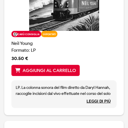
CARÙ CONSIGLIA
IMPORTATI
Neil Young
Formato: LP
30.50 €
AGGIUNGI AL CARRELLO
LP. La colonna sonora del film diretto da Daryl Hannah,
raccoglie incisioni dal vivo effettuate nel corso del solo
tour del 2023 lungo la costa ovest degli Stati Uniti.
LEGGI DI PIÙ
Interessante la selezione dei brani che comprende
episodi solitamente poco frequentati come le canzoni
di Mirror Ball, Prime of Life da Sleeps with Angels e una
lunga e allucinata versione di Revolution Blues da On