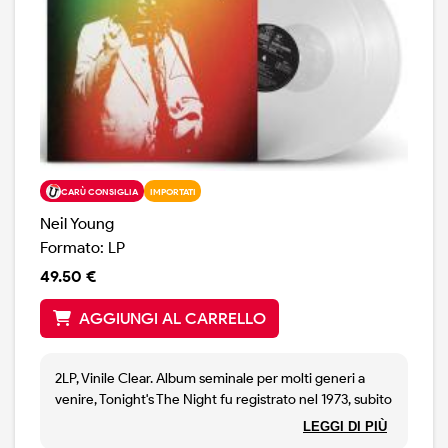
CARÙ CONSIGLIA
IMPORTATI
Neil Young
Formato: LP
49.50 €
AGGIUNGI AL CARRELLO
2LP, Vinile Clear. Album seminale per molti generi a
venire, Tonight's The Night fu registrato nel 1973, subito
dopo il grande successo di Harvest, ma fu pubblicato
LEGGI DI PIÙ
solo due anni dopo, come terzo capitolo della