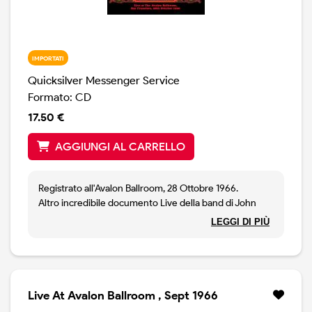
IMPORTATI
Quicksilver Messenger Service
Formato: CD
17.50 €
AGGIUNGI AL CARRELLO
Registrato all'Avalon Ballroom, 28 Ottobre 1966.
Altro incredibile documento Live della band di John
Cipollina, due anni prima dell'esordio. Tra blues,
LEGGI DI PIÙ
psichedelia ed improvvisazione: Mona, If You Live Your
Time Will Come, Smokestack Lightning, Dandelion,
Codeine, Runaway, Pride of Man. Un reperto di grande
valore storico. Qualità audio discreta.
Live At Avalon Ballroom , Sept 1966