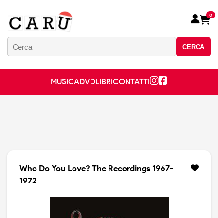
0
CERCA
MUSICA
DVD
LIBRI
CONTATTI
Who Do You Love? The Recordings 1967-
1972