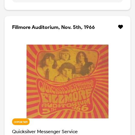
Walkin' Blues (lungo blues psychedelico), I Hear You
Knockin (quella di Dave Edmunds), If You Live,
Smokestack Lightning, Who Do You Love ? (versione
fantastica), Back Door Man, Acapulco Gold and Silver,
Fillmore Auditorium, Nov. 5th, 1966
Codine, The Fool (altra versione epocale).
IMPORTATI
Quicksilver Messenger Service