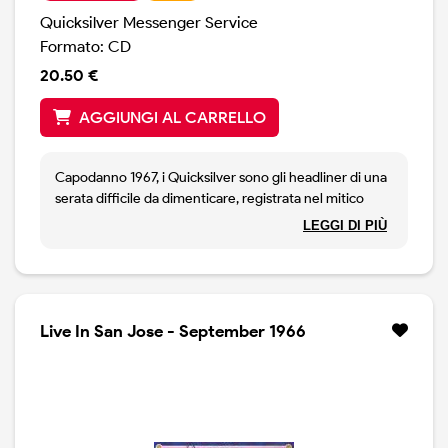
Quicksilver Messenger Service
Formato: CD
20.50 €
AGGIUNGI AL CARRELLO
Capodanno 1967, i Quicksilver sono gli headliner di una
serata difficile da dimenticare, registrata nel mitico
Winterland di San Francisco. John Cipollina e Gary
LEGGI DI PIÙ
Duncan sono al top, ma anche il resto della band gira a
mille, forte di un repertorio assodato, in cui non
mancano brani rari come If You Live ( Your Time Will
Come ) e It's Been Too Long. Ci sono i classici: da Who
do You Love a Mona, qui in medley con Maiden of The
Live In San Jose - September 1966
Cancer Moon, Back Door Man ( straordinaria versione
psychedelic blues), Babe I'm Gonna Leave You, Pride of
Man. C'è anche un misterioso strumentale, tanto per
rendere il piatto più ricco. Incisione ottima, il concerto
arriva dagli archivi dello stesso Duncan.