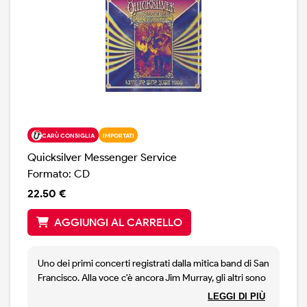
Copia non sigillata.
CARÙ CONSIGLIA
IMPORTATI
Quicksilver Messenger Service
Formato: CD
22.50 €
AGGIUNGI AL CARRELLO
Uno dei primi concerti registrati dalla mitica band di San
Francisco. Alla voce c'è ancora Jim Murray, gli altri sono
John Cipollina, Gary Duncan,David Freiberg e Greg
LEGGI DI PIÙ
Elmore. Tra le canzoni eseguite: All Night Worker,