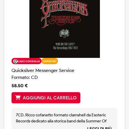
CARÙ CONSIGLIA
IMPORTATI
Quicksilver Messenger Service
Formato: CD
58.50 €
AGGIUNGI AL CARRELLO
7CD. Ricco cofanetto formato clamshell da Esoteric
Records dedicato alla storica band della Summer Of
Love e della stagione psichedelica di San Francisco. I
LEGGI DI PIÙ