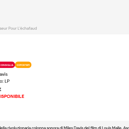
seur Pour L'échafaud
CONSIGLIA
IMPORTATI
avis
o: LP
€
ISPONIBILE
lla rivoluzionaria colonna sonora di Miles Davis del film di Louis Malle, Asc