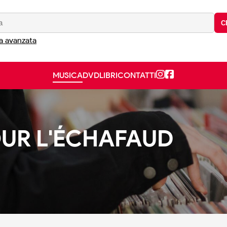
C
a avanzata
MUSICA
DVD
LIBRI
CONTATTI
UR L'ÉCHAFAUD