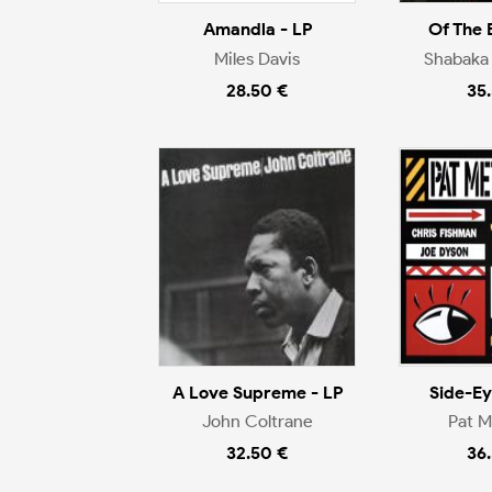
Amandla - LP
Of The 
Miles Davis
Shabaka
28.50 €
35
A Love Supreme - LP
Side-Eye
John Coltrane
Pat 
32.50 €
36