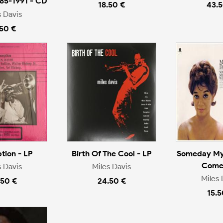
985-1991 - CD
18.50 €
43.5
s Davis
.50 €
tion - LP
Birth Of The Cool - LP
Someday My 
Come 
s Davis
Miles Davis
Miles 
.50 €
24.50 €
15.5