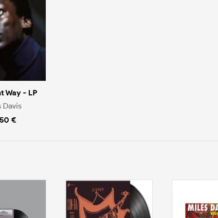
nt Way - LP
s Davis
.50 €