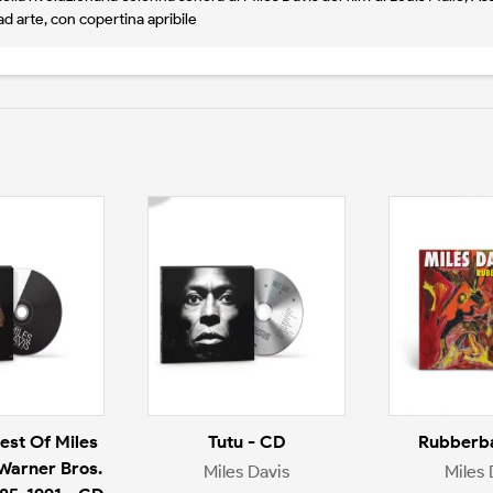
 ad arte, con copertina apribile
est Of Miles
Tutu - CD
Rubberba
 Warner Bros.
Miles Davis
Miles 