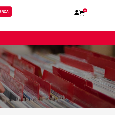
0
ERCA