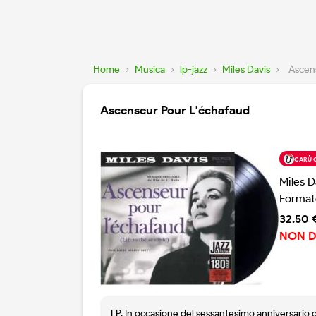
Home
›
Musica
›
lp-jazz
›
Miles Davis
›
Ascen
Ascenseur Pour L'échafaud
CARÙ 
Miles D
Format
32.50 
NON D
LP. In occasione del sessantesimo anniversario de