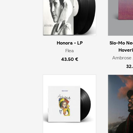
Honora - LP
Slo-Mo Ne
Hoveri
Flea
Ambrose 
43.50 €
32