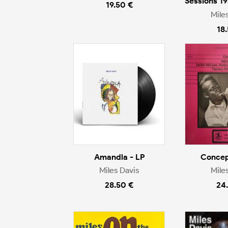
Sessions 1
19.50 €
Mile
18
Amandla - LP
Concep
Miles Davis
Mile
28.50 €
24