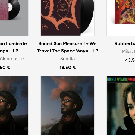
on Luminate
Sound Sun Pleasure!! + We
Rubberba
ngs - LP
Travel The Space Ways - LP
Miles 
Akinmusire
Sun Ra
43.5
.50 €
18.50 €