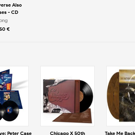
verse Also
ses - CD
ong
.50 €
ive: Peter Case
Chicago X 50th
Take Me Back