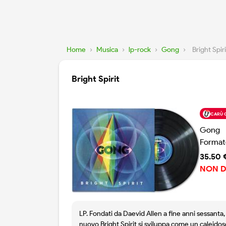
Home
›
Musica
›
lp-rock
›
Gong
›
Bright Spiri
Bright Spirit
CARÙ 
Gong
Format
35.50 
NON D
LP. Fondati da Daevid Allen a fine anni sessanta,
nuovo Bright Spirit si sviluppa come un caleidos