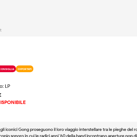
t
CONSIGLIA
IMPORTATI
o: LP
€
ISPONIBILE
 gli iconici Gong proseguono il loro viaggio interstellare tra le pieghe del
copio sonoro in cui le radici anni '60 della band incontrano aperture pop di