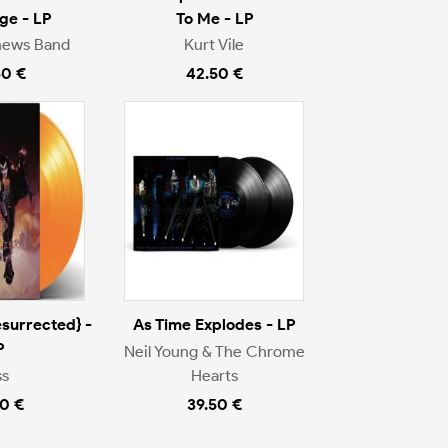
ge - LP
To Me - LP
hews Band
Kurt Vile
50 €
42.50 €
surrected} -
As Time Explodes - LP
P
Neil Young & The Chrome
ss
Hearts
0 €
39.50 €