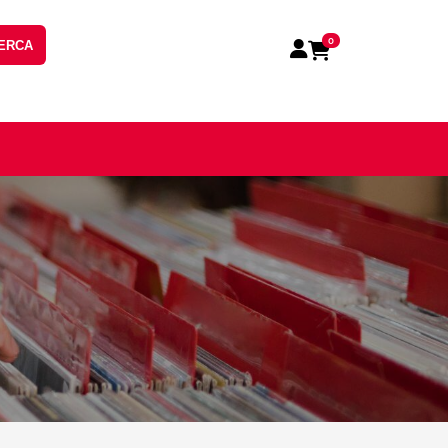
0
ERCA