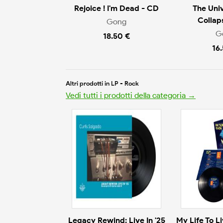
Rejoice ! I'm Dead - CD
The Uni
Collap
Gong
G
18.50 €
16
Altri prodotti in LP - Rock
Vedi tutti i prodotti della categoria →
Legacy Rewind: Live In '25
My Life To L