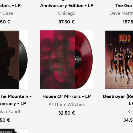
be's - LP
Anniversary Edition - LP
The Gor
r Case
Chicago
Dave Matt
.50 €
37.50 €
157.
The Mountain -
House Of Mirrors - LP
Destroyer {Re
versary - LP
L
All Them Witches
Van Zandt
Ki
32.50 €
.50 €
34.5