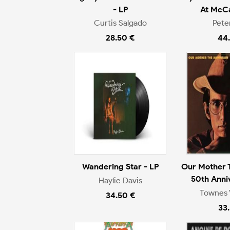
- LP
At McCa
Curtis Salgado
Pete
28.50 €
44
Wandering Star - LP
Our Mother 
50th Anni
Haylie Davis
Townes 
34.50 €
33