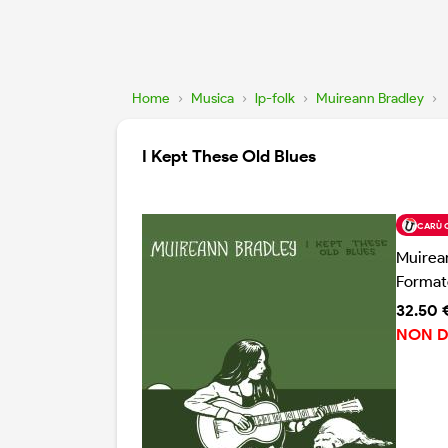
Home
›
Musica
›
lp-folk
›
Muireann Bradley
›
I Kept These Old Blues
CARÙ 
Muirea
Format
32.50 
NON D