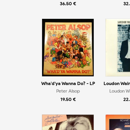
36.50 €
32
Wha'd'ya Wanna Do? - LP
Loudon Wainw
Peter Alsop
Loudon Wa
19.50 €
22