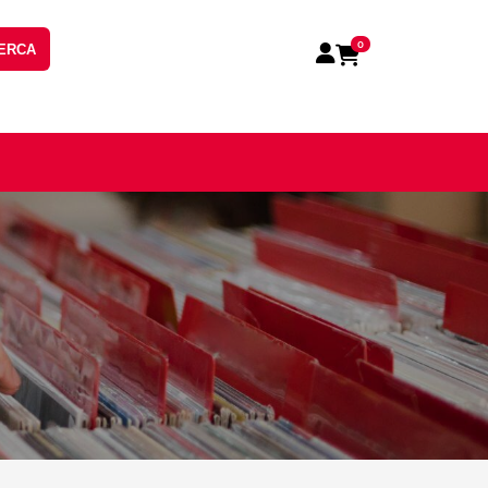
0
ERCA