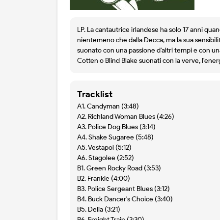
LP. La cantautrice irlandese ha solo 17 anni qu
nientemeno che dalla Decca, ma la sua sensibilità
suonato con una passione d'altri tempi e con una 
Cotten o Blind Blake suonati con la verve, l'energ
Tracklist
A1. Candyman (3:48)
A2. Richland Woman Blues (4:26)
A3. Police Dog Blues (3:14)
A4. Shake Sugaree (5:48)
A5. Vestapol (5:12)
A6. Stagolee (2:52)
B1. Green Rocky Road (3:53)
B2. Frankie (4:00)
B3. Police Sergeant Blues (3:12)
B4. Buck Dancer's Choice (3:40)
B5. Delia (3:21)
B6. Freight Train (3:30)