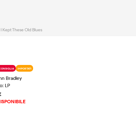
I Kept These Old Blues
CONSIGLIA
IMPORTATI
nn Bradley
o: LP
€
ISPONIBILE