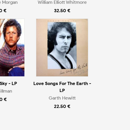
e Morgan
William Elliott Whitmore
0 €
32.50 €
Sky - LP
Love Songs For The Earth -
LP
illman
Garth Hewitt
0 €
22.50 €