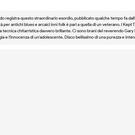
ando registra questo straordinario esordio, pubblicato qualche tempo fa d
 per antichi blues e arcaici inni folk è pari a quella di un veterano. I Kept
tecnica chitarristica davvero brillante. Ci sono brani del reverendo Gary D
ia e l'innocenza di un'adolescente. Disco bellissimo di una purezza e intensi