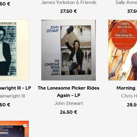
James Yorkston & Friends
Sally Ann
.50 €
27.50 €
37.5
right III - LP
The Lonesome Picker Rides
Morning 
Again - LP
inwright III
Chris H
John Stewart
.50 €
28.5
26.50 €