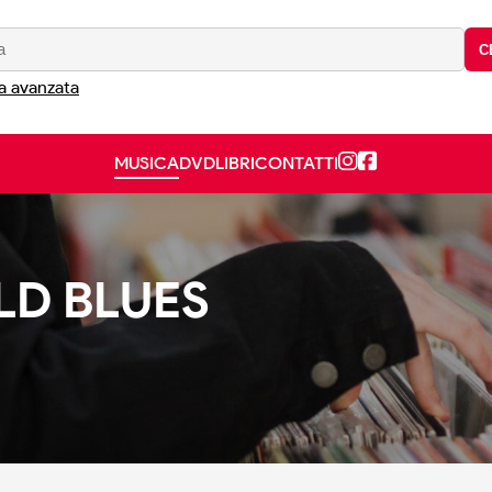
C
a avanzata
MUSICA
DVD
LIBRI
CONTATTI
OLD BLUES