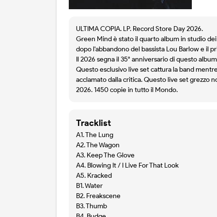
ULTIMA COPIA. LP. Record Store Day 2026.
Green Mind è stato il quarto album in studio dei 
dopo l'abbandono del bassista Lou Barlow e il p
Il 2026 segna il 35° anniversario di questo album
Questo esclusivo live set cattura la band mentr
acclamato dalla critica. Questo live set grezzo 
2026. 1450 copie in tutto il Mondo.
Tracklist
A1. The Lung
A2. The Wagon
A3. Keep The Glove
A4. Blowing It / I Live For That Look
A5. Kracked
B1. Water
B2. Freakscene
B3. Thumb
B4. Budge