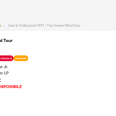
r.
›
Live In Hollywood 1991 - The Green Mind Tour
nd Tour
CONSIGLIA
IMPORTATI
r Jr.
o: LP
€
ISPONIBILE