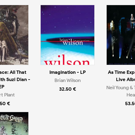
ce: All That
Imagination - LP
As Time Exp
th Suzi Dian -
Live Alb
Brian Wilson
EP
Neil Young &
32.50 €
t Plant
Hea
.50 €
53.5