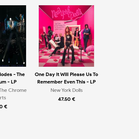
lodes - The
One Day It Will Please Us To
um - LP
Remember Even This - LP
 The Chrome
New York Dolls
rts
47.50 €
0 €