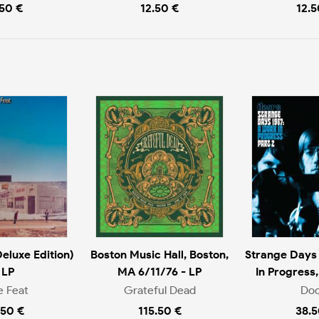
.50 €
12.50 €
12.5
Deluxe Edition)
Boston Music Hall, Boston,
Strange Days 
 LP
MA 6/11/76 - LP
In Progress,
le Feat
Grateful Dead
Doo
.50 €
115.50 €
38.5