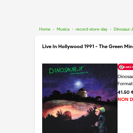
Home
›
Musica
›
record-store-day
›
Dinosaur J
Live In Hollywood 1991 - The Green Mi
CARÙ 
Dinosau
Format
41.50 
NON D