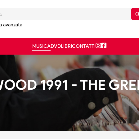
C
a avanzata
MUSICA
DVD
LIBRI
CONTATTI
WOOD 1991 - THE GR