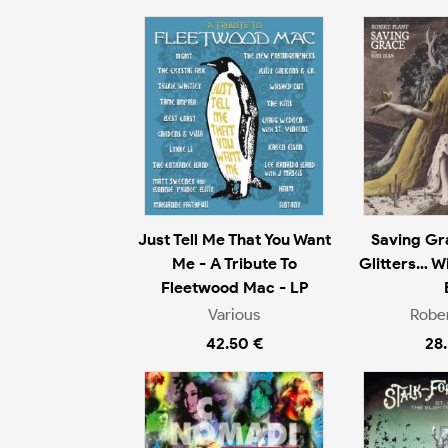
Just Tell Me That You Want
Saving Gra
Me - A Tribute To
Glitters… Wi
Fleetwood Mac - LP
Various
Rober
42.50 €
28