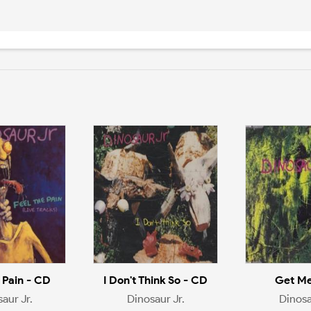
 Pain - CD
I Don't Think So - CD
Get Me
aur Jr.
Dinosaur Jr.
Dinosa