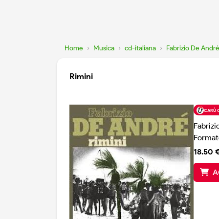
Home
›
Musica
›
cd-italiana
›
Fabrizio De Andr
Rimini
CARÙ 
Fabriz
Format
18.50 
A