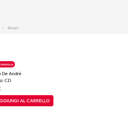
é
›
Rimini
CONSIGLIA
io De André
o: CD
€
GGIUNGI AL CARRELLO