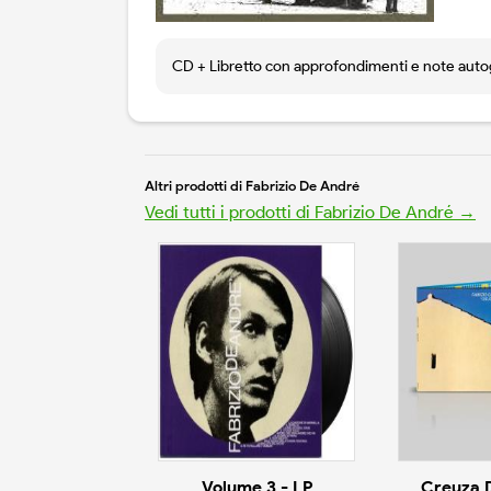
CD + Libretto con approfondimenti e note autog
Altri prodotti di Fabrizio De André
Vedi tutti i prodotti di Fabrizio De André →
Volume 3 - LP
Creuza 