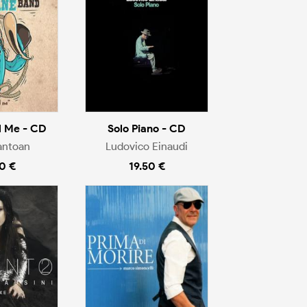
l Me - CD
Solo Piano - CD
antoan
Ludovico Einaudi
0 €
19.50 €