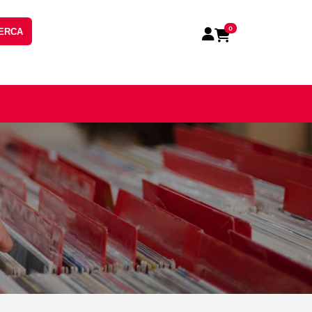
0
ERCA