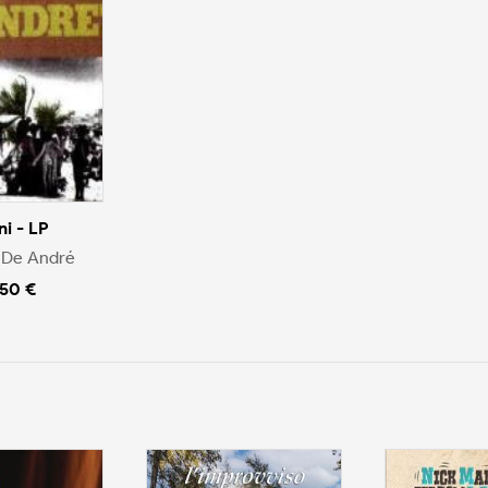
ni - LP
o De André
.50 €