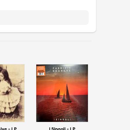
lve - LP
I Singoli - LP