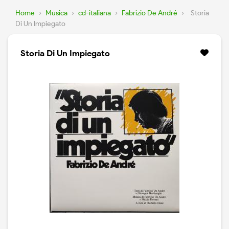
Home
›
Musica
›
cd-italiana
›
Fabrizio De André
›
Storia
Di Un Impiegato
Storia Di Un Impiegato