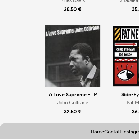
Miles Davis
Shabaka
28.50 €
35
A Love Supreme - LP
Side-Eye
John Coltrane
Pat 
32.50 €
36
Home
Contatti
Instag