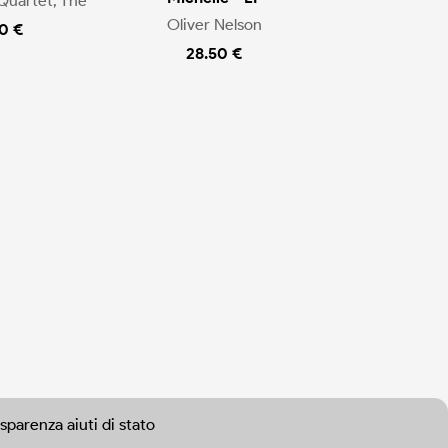
Quartet, The
Oliver Nelson
0 €
28.50 €
sparenza aiuti di stato