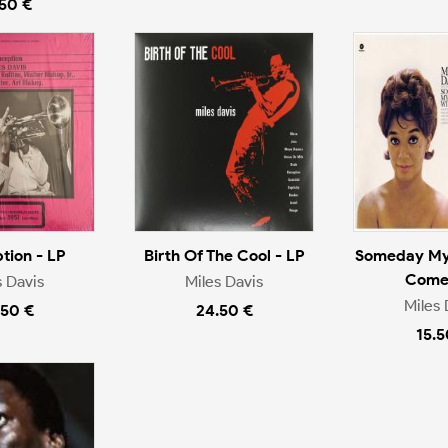
.50 €
tion - LP
Birth Of The Cool - LP
Someday My 
Come 
s Davis
Miles Davis
Miles 
.50 €
24.50 €
15.5