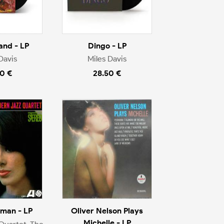
nd - LP
Dingo - LP
Davis
Miles Davis
0 €
28.50 €
man - LP
Oliver Nelson Plays
Michelle - LP