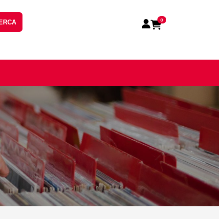
0
ERCA