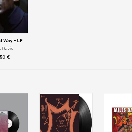
nt Way - LP
s Davis
.50 €