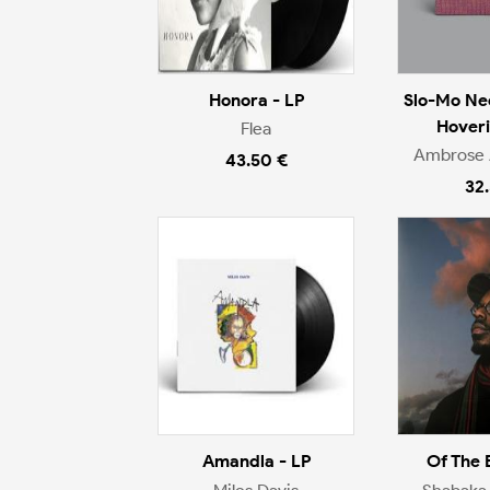
Honora - LP
Slo-Mo Ne
Hoveri
Flea
Ambrose 
43.50 €
32
Amandla - LP
Of The 