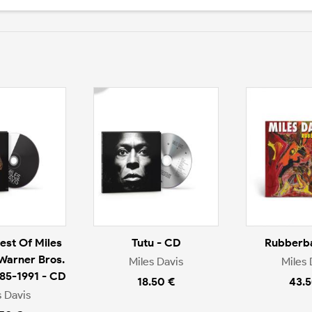
est Of Miles
Tutu - CD
Rubberba
 Warner Bros.
Miles Davis
Miles 
985-1991 - CD
18.50 €
43.5
s Davis