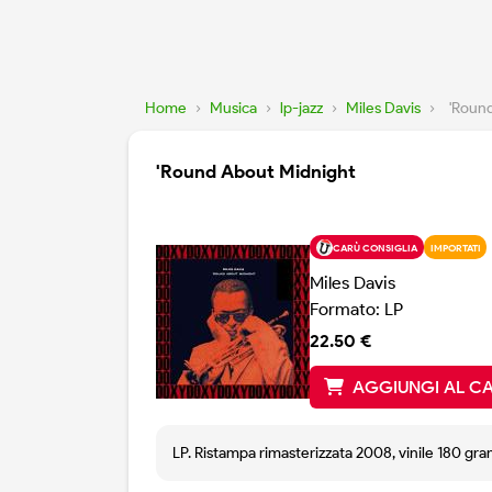
Home
›
Musica
›
lp-jazz
›
Miles Davis
›
'Roun
'Round About Midnight
CARÙ CONSIGLIA
IMPORTATI
Miles Davis
Formato: LP
22.50 €
AGGIUNGI AL C
LP. Ristampa rimasterizzata 2008, vinile 180 gr