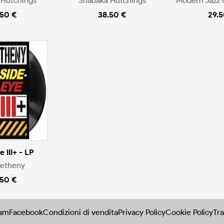
 Hutchings
Shabaka Hutchings
Modern Jazz 
.50 €
38.50 €
29.5
 III+ - LP
Metheny
.50 €
ram
Facebook
Condizioni di vendita
Privacy Policy
Cookie Policy
Tra