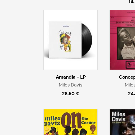
18
Amandla - LP
Concep
Miles Davis
Mile
28.50 €
24