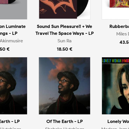
on Luminate
Sound Sun Pleasure!! + We
Rubberba
ngs - LP
Travel The Space Ways - LP
Miles 
Akinmusire
Sun Ra
43.5
.50 €
18.50 €
Earth - LP
Of The Earth - LP
Lonely Wo