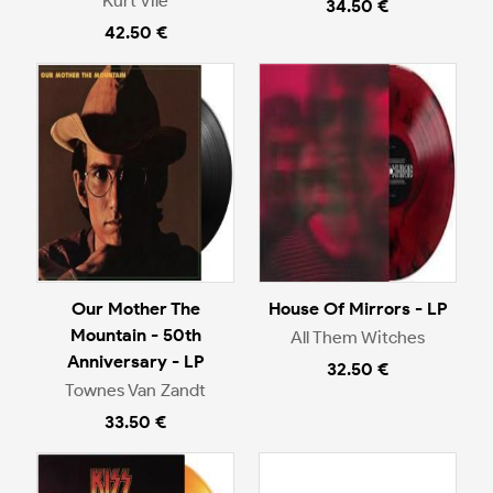
Kurt Vile
34.50 €
42.50 €
Our Mother The
House Of Mirrors - LP
Mountain - 50th
All Them Witches
Anniversary - LP
32.50 €
Townes Van Zandt
33.50 €