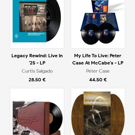
Legacy Rewind: Live In
My Life To Live: Peter
'25 - LP
Case At McCabe's - LP
Curtis Salgado
Peter Case
28.50 €
44.50 €