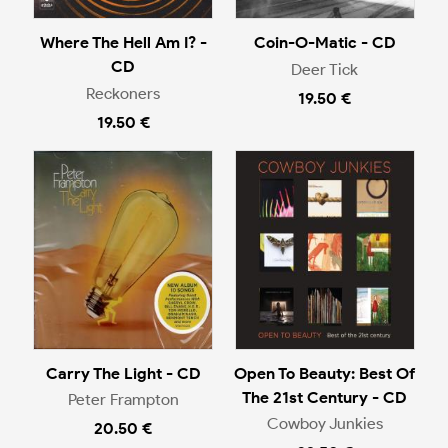
Where The Hell Am I? -
Coin-O-Matic - CD
CD
Deer Tick
Reckoners
19.50 €
19.50 €
Carry The Light - CD
Open To Beauty: Best Of
The 21st Century - CD
Peter Frampton
Cowboy Junkies
20.50 €