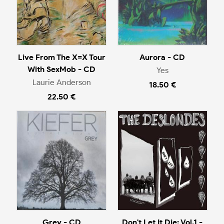
Live From The X=X Tour
Aurora - CD
With SexMob - CD
Yes
Laurie Anderson
18.50 €
22.50 €
Grey - CD
Don't Let It Die: Vol.1 -