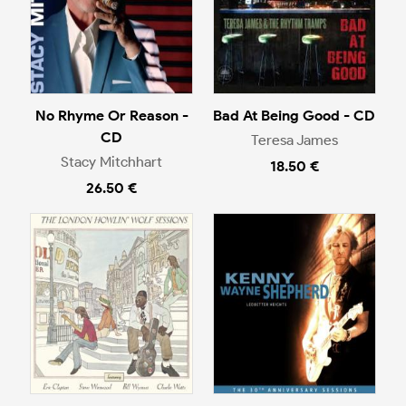
No Rhyme Or Reason -
Bad At Being Good - CD
CD
Teresa James
Stacy Mitchhart
18.50 €
26.50 €