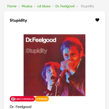
Home
›
Musica
›
cd-blues
›
Dr. Feelgood
›
Stupidity
Stupidity
CARÙ CONSIGLIA
IMPORTATI
Dr. Feelgood