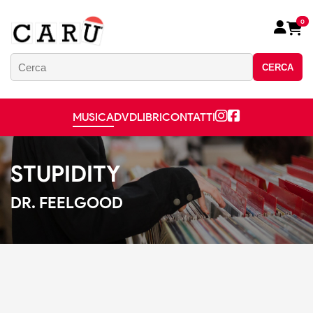
0
CERCA
MUSICA
DVD
LIBRI
CONTATTI
STUPIDITY
DR. FEELGOOD