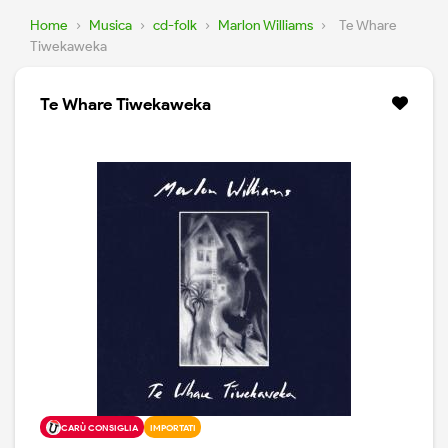
Home
›
Musica
›
cd-folk
›
Marlon Williams
›
Te Whare
Tiwekaweka
Te Whare Tiwekaweka
CARÙ CONSIGLIA
IMPORTATI