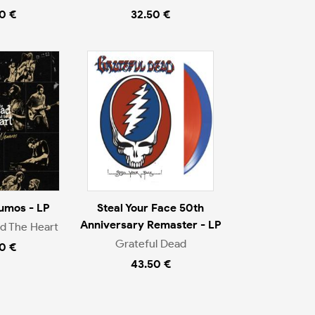
0 €
32.50 €
umos - LP
Steal Your Face 50th
Anniversary Remaster - LP
d The Heart
Grateful Dead
0 €
43.50 €