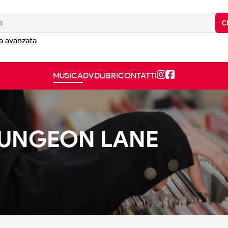
C
a avanzata
MUSICA
DVD
LIBRI
CONTATTI
DUNGEON LANE