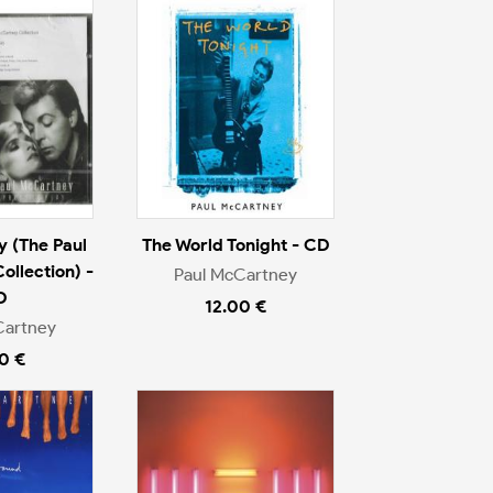
y (The Paul
The World Tonight - CD
llection) -
Paul McCartney
D
12.00 €
Cartney
0 €