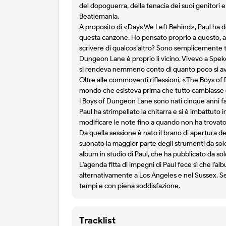
del dopoguerra, della tenacia dei suoi genitori
Beatlemania.
A proposito di «Days We Left Behind», Paul ha de
questa canzone. Ho pensato proprio a questo, al
scrivere di qualcos’altro? Sono semplicemente tan
Dungeon Lane è proprio lì vicino. Vivevo a Spek
si rendeva nemmeno conto di quanto poco si a
Oltre alle commoventi riflessioni, «The Boys of
mondo che esisteva prima che tutto cambiasse 
I Boys of Dungeon Lane sono nati cinque anni fa,
Paul ha strimpellato la chitarra e si è imbattut
modificare le note fino a quando non ha trovato 
Da quella sessione è nato il brano di apertura d
suonato la maggior parte degli strumenti da solo 
album in studio di Paul, che ha pubblicato da sol
L'agenda fitta di impegni di Paul fece sì che l'al
alternativamente a Los Angeles e nel Sussex. Se
tempi e con piena soddisfazione.
Tracklist