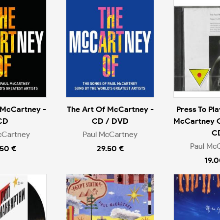
 McCartney -
The Art Of McCartney -
Press To Pla
CD
CD / DVD
McCartney Co
C
cCartney
Paul McCartney
Paul Mc
.50 €
29.50 €
19.0