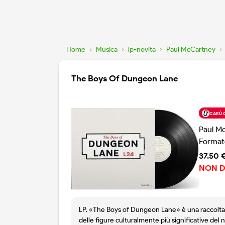
Home
›
Musica
›
lp-novita
›
Paul McCartney
›
The Boys Of Dungeon Lane
CARÙ 
Paul M
Format
37.50 
NON D
LP. «The Boys of Dungeon Lane» è una raccolta di
delle figure culturalmente più significative del