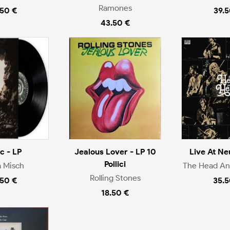
Ramones
.50 €
39.5
43.50 €
ic - LP
Jealous Lover - LP 10
Live At Ne
Pollici
a Misch
The Head An
Rolling Stones
.50 €
35.5
18.50 €