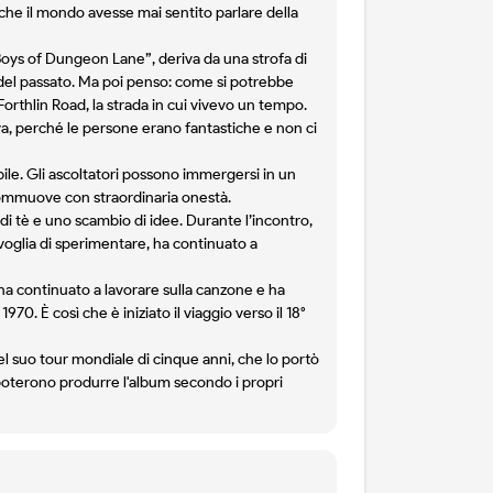
che il mondo avesse mai sentito parlare della
 Boys of Dungeon Lane”, deriva da una strofa di
 del passato. Ma poi penso: come si potrebbe
Forthlin Road, la strada in cui vivevo un tempo.
a, perché le persone erano fantastiche e non ci
le. Gli ascoltatori possono immergersi in un
ommuove con straordinaria onestà.
i tè e uno scambio di idee. Durante l’incontro,
voglia di sperimentare, ha continuato a
 ha continuato a lavorare sulla canzone e ha
0. È così che è iniziato il viaggio verso il 18°
 del suo tour mondiale di cinque anni, che lo portò
 poterono produrre l'album secondo i propri