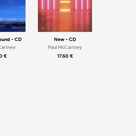
ound - CD
New - CD
Cartney
Paul McCartney
0 €
17.50 €