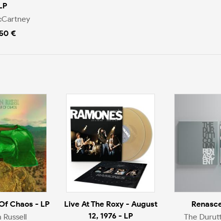
LP
cCartney
.50 €
 Of Chaos - LP
Live At The Roxy - August
Renasce
12, 1976 - LP
n Russell
The Durut