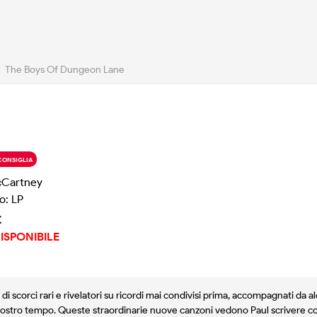
The Boys Of Dungeon Lane
CONSIGLIA
cCartney
o: LP
€
ISPONIBILE
 scorci rari e rivelatori su ricordi mai condivisi prima, accompagnati da
 nostro tempo. Queste straordinarie nuove canzoni vedono Paul scrivere con 