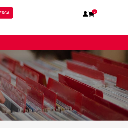
0
ERCA