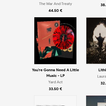
The War And Treaty
38
44.50 €
You're Gonna Need A Little
Lith
Music - LP
Laur
Yard Act
32
33.50 €