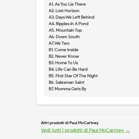
A1. As You Lie There
A2. Lost Horizon
A3. Days We Left Behind
A4. Ripples In A Pond
A5. Mountain Top
A6. Down South
A7. We Two
B1. Come Inside
B2. Never Know
B3. Home To Us
B4. Life Can Be Hard
B5. First Star Of The Night
B6. Salesman Saint
B7. Momma Gets By
Altri prodotti di Paul McCartney
Vedi tutti i prodotti di Paul McCartney →