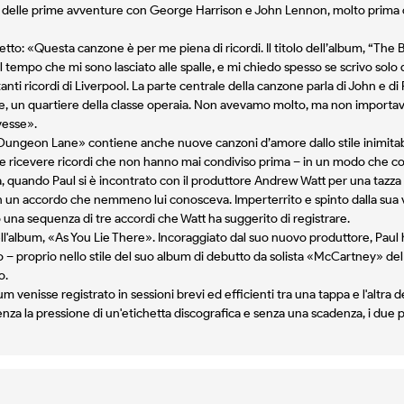
 e delle prime avventure con George Harrison e John Lennon, molto prima 
tto: «Questa canzone è per me piena di ricordi. Il titolo dell’album, “The
 tempo che mi sono lasciato alle spalle, e mi chiedo spesso se scrivo solo
ti ricordi di Liverpool. La parte centrale della canzone parla di John e di 
e, un quartiere della classe operaia. Non avevamo molto, ma non importav
vesse».
 Dungeon Lane» contiene anche nuove canzoni d’amore dallo stile inimitabi
e ricevere ricordi che non hanno mai condiviso prima – in un modo che c
 quando Paul si è incontrato con il produttore Andrew Watt per una tazza d
o in un accordo che nemmeno lui conosceva. Imperterrito e spinto dalla sua 
una sequenza di tre accordi che Watt ha suggerito di registrare.
ell'album, «As You Lie There». Incoraggiato dal suo nuovo produttore, Paul
– proprio nello stile del suo album di debutto da solista «McCartney» del 197
o.
bum venisse registrato in sessioni brevi ed efficienti tra una tappa e l'altra
nza la pressione di un'etichetta discografica e senza una scadenza, i due