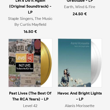
Let's Do It Again
Gratitude - LP
(Original Soundtrack) -
Earth, Wind & Fire
LP
24.50 €
Staple Singers, The Music
By Curtis Mayfield
16.50 €
Past Lives (The Best Of
Havoc And Bright Lights
The RCA Years) - LP
- LP
Level 42
Alanis Morissette