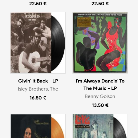
22.50 €
22.50 €
Givin' It Back - LP
I'm Always Dancin' To
The Music - LP
Isley Brothers, The
Benny Golson
16.50 €
13.50 €