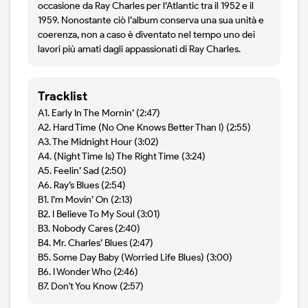
occasione da Ray Charles per l’Atlantic tra il 1952 e il
1959. Nonostante ciò l’album conserva una sua unità e
coerenza, non a caso è diventato nel tempo uno dei
lavori più amati dagli appassionati di Ray Charles.
Tracklist
A1. Early In The Mornin’ (2:47)
A2. Hard Time (No One Knows Better Than I) (2:55)
A3. The Midnight Hour (3:02)
A4. (Night Time Is) The Right Time (3:24)
A5. Feelin’ Sad (2:50)
A6. Ray’s Blues (2:54)
B1. I’m Movin’ On (2:13)
B2. I Believe To My Soul (3:01)
B3. Nobody Cares (2:40)
B4. Mr. Charles’ Blues (2:47)
B5. Some Day Baby (Worried Life Blues) (3:00)
B6. I Wonder Who (2:46)
B7. Don't You Know (2:57)