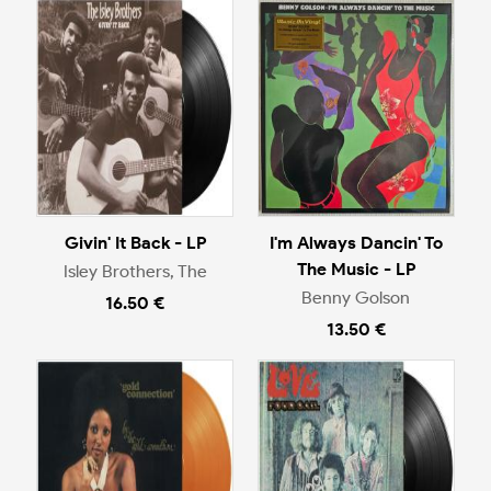
Givin' It Back - LP
I'm Always Dancin' To
The Music - LP
Isley Brothers, The
Benny Golson
16.50 €
13.50 €