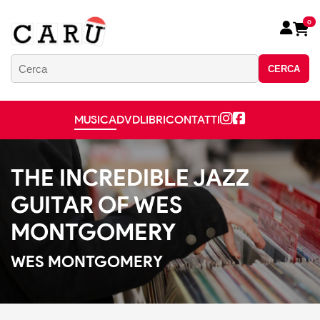
0
CERCA
MUSICA
DVD
LIBRI
CONTATTI
THE INCREDIBLE JAZZ
GUITAR OF WES
MONTGOMERY
WES MONTGOMERY