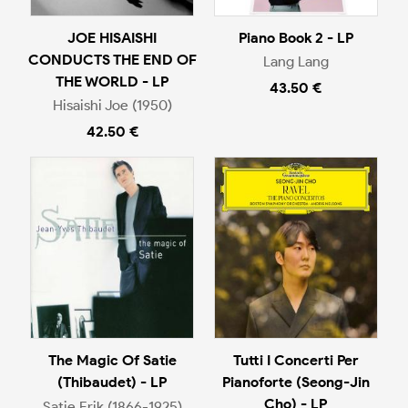
JOE HISAISHI
Piano Book 2 - LP
CONDUCTS THE END OF
Lang Lang
THE WORLD - LP
43.50 €
Hisaishi Joe (1950)
42.50 €
The Magic Of Satie
Tutti I Concerti Per
(Thibaudet) - LP
Pianoforte (Seong-Jin
Cho) - LP
Satie Erik (1866-1925)