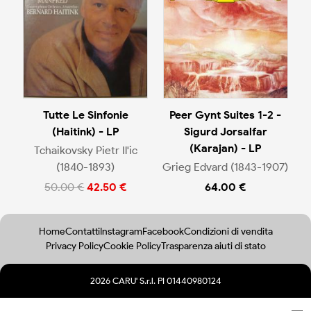
Tutte Le Sinfonie
Peer Gynt Suites 1-2 -
(Haitink) - LP
Sigurd Jorsalfar
(Karajan) - LP
Tchaikovsky Pietr Il'ic
(1840-1893)
Grieg Edvard (1843-1907)
50.00 €
42.50 €
64.00 €
Home
Contatti
Instagram
Facebook
Condizioni di vendita
Privacy Policy
Cookie Policy
Trasparenza aiuti di stato
2026 CARU' S.r.l. PI 01440980124