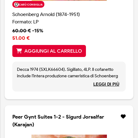
CARÙ CONSIGLIA
Schoenberg Arnold (1874-1951)
Formato: LP
60.00 €
-15%
51.00 €
AGGIUNGI AL CARRELLO
Decca 1974 (SXLK66604). Sigillato, 4LP. Il cofanetto
include l'intera produzione cameristica di Schoenberg
interpretato dalla London Sinfonietta diretta da David
LEGGI DI PIÙ
Atherton, co-fondatore della stessa. I brani sono:
Verklaerte Nacht, Kammersymphonie 1, Pierrot
Lunaire, Ein Stelldichein, Herzgewaechse, tre pezzi per
orchestra da camera, Nachtwandler, Lied der
Waldtaube, Die Eiserne Brigade, Weihnachtsmusik,
Peer Gynt Suites 1-2 - Sigurd Jorsalfar
Serenade, Quintetto per fiati (Op. 26), Der Wunsch des
(Karajan)
Liebhabers, Der neue Klassizismus, Suite op. 29, ode a
Napoleone, fantasia.