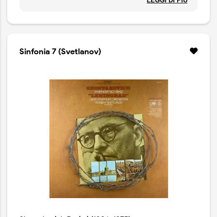
LEGGI DI PIÙ
(nella tradizione musicale classica) la Spagna. Quindi
accanto all'unico vero compositore spagnolo, Manuel
de Falla, di cui qui sono presentati vari brani tratti dal
celebre El amor brujo (più famoso di tutti è la Danza
rituale del fuoco) e due suites del Sombrero a tre
Sinfonia 7 (Svetlanov)
punte, appaiono la "rapsodia spagnola" Espana di
Chabrier e l'Alborada del gracioso (versione sinfonica)
di Maurice Ravel.