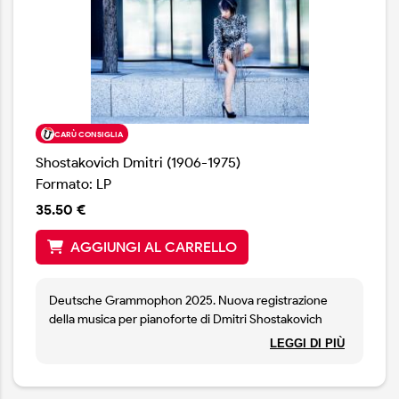
CARÙ CONSIGLIA
Shostakovich Dmitri (1906-1975)
Formato: LP
35.50 €
AGGIUNGI AL CARRELLO
Deutsche Grammophon 2025. Nuova registrazione
della musica per pianoforte di Dmitri Shostakovich
interpretati dalla celebre pianista Yuja Wang e la Boston
LEGGI DI PIÙ
Symphony Orchestra diretta da Andris Nelsons.