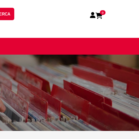
0
ERCA