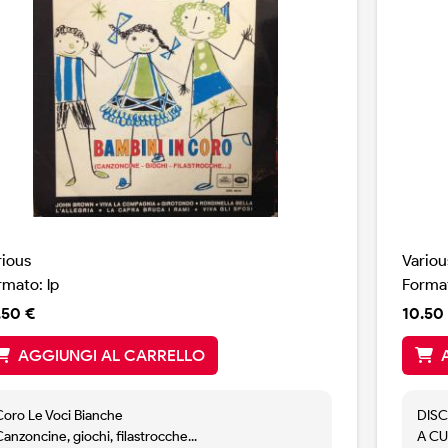
rious
Variou
rmato: lp
Format
.50 €
10.50
AGGIUNGI AL CARRELLO
Coro Le Voci Bianche
DISC
anzoncine, giochi, filastrocche...
A CU