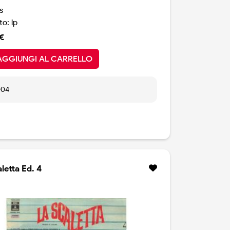
s
o: lp
€
AGGIUNGI AL CARRELLO
004
letta Ed. 4