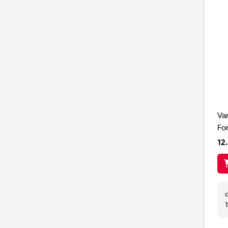
Va
Fo
12