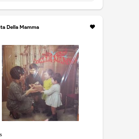
sta Della Mamma
s