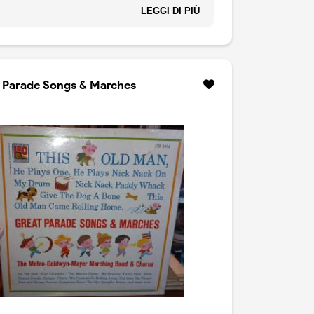
ANO I PICCOLI CANTORI DI ERBA ED I
LEGGI DI PIÙ
ZZI DI S. ILDEFONSO MILANO
 Parade Songs & Marches