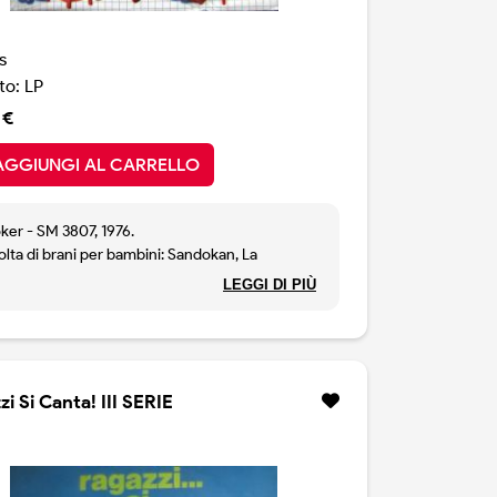
s
o: LP
 €
AGGIUNGI AL CARRELLO
ker - SM 3807, 1976.
lta di brani per bambini: Sandokan, La
ruga, Le Avventure di Maria Rosa, La Famiglia
LEGGI DI PIÙ
apapà, La Pantera Rosa ecc.
i Si Canta! III SERIE