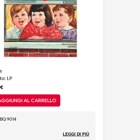
s
o: LP
 €
AGGIUNGI AL CARRELLO
BQ 9014
olo Teatro Don Bosco
LEGGI DI PIÙ