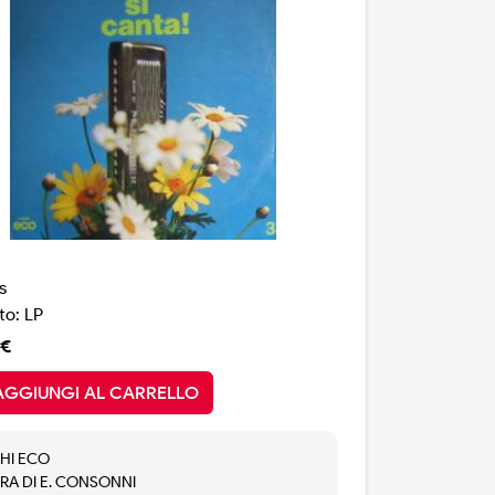
s
o: LP
 €
AGGIUNGI AL CARRELLO
HI ECO
RA DI E. CONSONNI