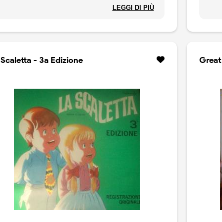
QRX 9070
CANT
LEGGI DI PIÙ
RAGA
 Scaletta - 3a Edizione
Great