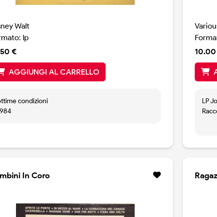
sney Walt
Variou
rmato: lp
Format
.50 €
10.00
AGGIUNGI AL CARRELLO
ottime condizioni
LP Jo
1984
Racco
Tarta
Barb
mbini In Coro
Ragazz