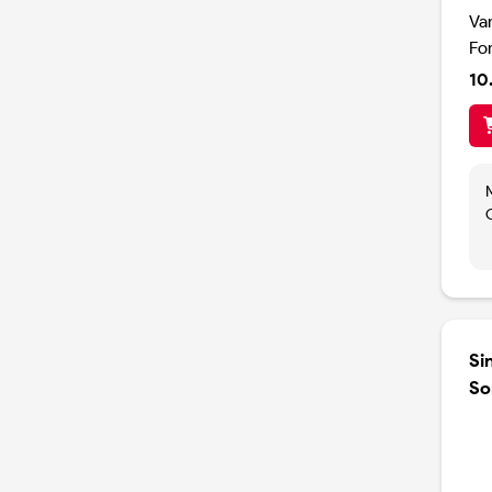
Va
Fo
10
Si
So