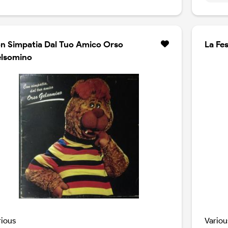
n Simpatia Dal Tuo Amico Orso
La Fe
lsomino
rious
Variou