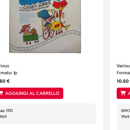
rious
Variou
rmato: lp
Format
.50 €
10.50
AGGIUNGI AL CARRELLO
cas-1110
SMO
1969
1969
Picc