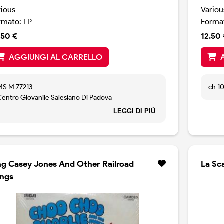
rious
Variou
rmato: LP
Format
.50 €
12.50 
AGGIUNGI AL CARRELLO
MS M 77213
ch 1
Centro Giovanile Salesiano Di Padova
1968
LEGGI DI PIÙ
ng Casey Jones And Other Railroad
La Sca
ngs