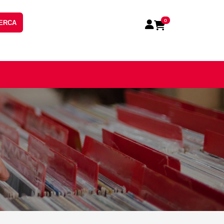
0
ERCA