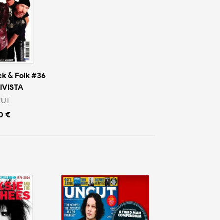
ck & Folk #36
RIVISTA
CUT
0 €