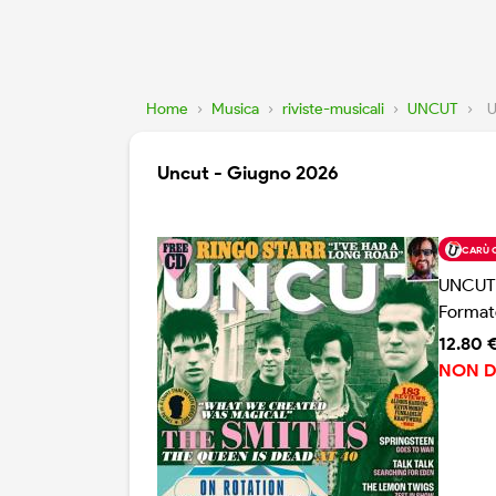
Home
›
Musica
›
riviste-musicali
›
UNCUT
›
U
Uncut - Giugno 2026
CARÙ 
UNCUT
Format
12.80 
NON D