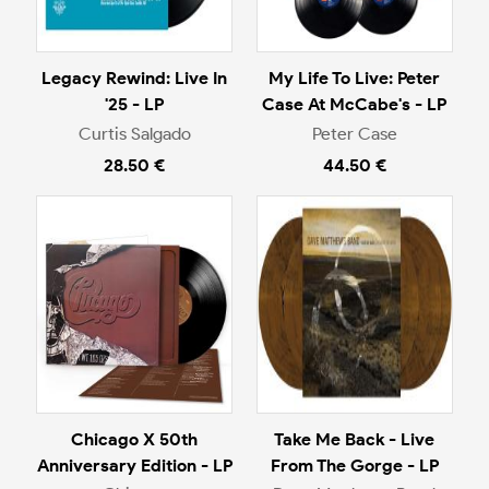
Legacy Rewind: Live In
My Life To Live: Peter
'25 - LP
Case At McCabe's - LP
Curtis Salgado
Peter Case
28.50 €
44.50 €
Chicago X 50th
Take Me Back - Live
Anniversary Edition - LP
From The Gorge - LP