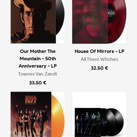
Our Mother The
House Of Mirrors - LP
Mountain - 50th
All Them Witches
Anniversary - LP
32.50 €
Townes Van Zandt
33.50 €