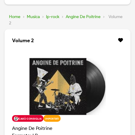
Home
›
Musica
›
lp-rock
›
Angine De Poitrine
›
Volume
2
Volume 2
CARÙ CONSIGLIA
IMPORTATI
Angine De Poitrine