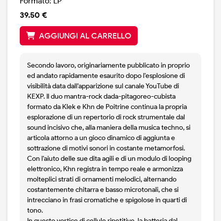
Formato: LP
39.50 €
AGGIUNGI AL CARRELLO
Secondo lavoro, originariamente pubblicato in proprio
ed andato rapidamente esaurito dopo l'esplosione di
visibilità data dall'apparizione sul canale YouTube di
KEXP. Il duo mantra-rock dada-pitagoreo-cubista
formato da Klek e Khn de Poitrine continua la propria
esplorazione di un repertorio di rock strumentale dal
sound incisivo che, alla maniera della musica techno, si
articola attorno a un gioco dinamico di aggiunta e
sottrazione di motivi sonori in costante metamorfosi.
Con l'aiuto delle sue dita agili e di un modulo di looping
elettronico, Khn registra in tempo reale e armonizza
molteplici strati di ornamenti melodici, alternando
costantemente chitarra e basso microtonali, che si
intrecciano in frasi cromatiche e spigolose in quarti di
tono.
In questo vortice di cellule ripetitive, la batteria dal