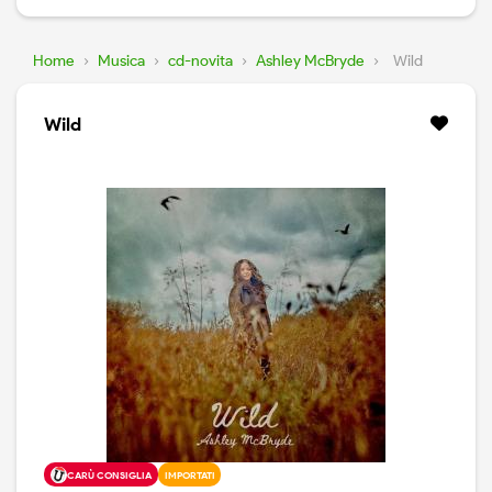
Home
›
Musica
›
cd-novita
›
Ashley McBryde
›
Wild
Wild
CARÙ CONSIGLIA
IMPORTATI