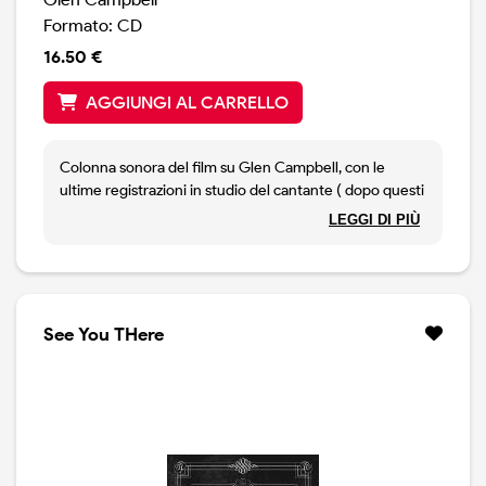
Formato: CD
16.50 €
AGGIUNGI AL CARRELLO
Colonna sonora del film su Glen Campbell, con le
ultime registrazioni in studio del cantante ( dopo questi
brani Campbell non inciderà più ). Inoltre ci sono anche
LEGGI DI PIÙ
canzoni di The Band Perry.
See You THere