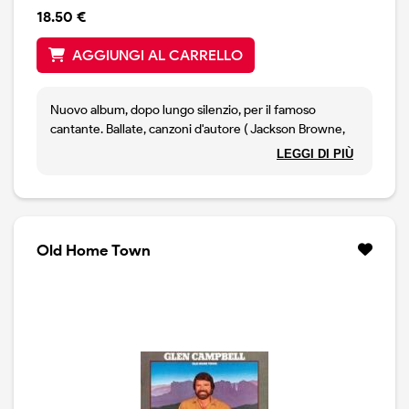
18.50 €
AGGIUNGI AL CARRELLO
Nuovo album, dopo lungo silenzio, per il famoso
cantante. Ballate, canzoni d'autore ( Jackson Browne,
Tom Petty, U2, Paul Westerberg, Lou Reed, John
LEGGI DI PIÙ
Lennon ), rivedute e corrette secondo il suo stile.
Old Home Town