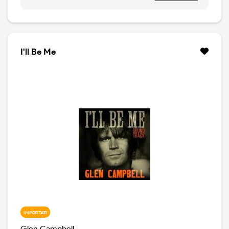
diverse canzoni in più: cinque.
I'll Be Me
IMPORTATI
Glen Campbell