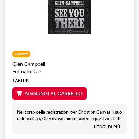
IMPORTATI
Glen Campbell
Formato: CD
17.50 €
AGGIUNGI AL CARRELLO
Nel corso delle registrazioni per Ghost on Canvas, il suo
ultimo disco, Glen aveva messo nastro le parti vocali di
alcune delle sue canzoni più famose, rivedendole da
LEGGI DI PIÙ
capo a piedi. Lo aveva fatto per divertirsi, ma il risultato
è stato talmente bello che i due produttori Dave