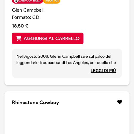
CARÙ CONSIGLIA
IMPORTATI
Glen Campbell
Formato: CD
18.50 €
AGGIUNGI AL CARRELLO
Nell'Agosto 2008, Glenn Campbell sale sul palco del
leggendario Troubadour di Los Angeles, per quello che
sarebbe poi stato l'ultimo show registrato della sua
LEGGI DI PIÙ
straordinaria carriera. Oltre ad eseguire i classici che
Jimmy Webb aveva scritto per lui ( Wichita Lineman, By
The Time I Get to Phoenix e Galeveston 9, Glen dà
prova di essre un artista cvompleto, ma anche eclettico
e propone brani particolari, presi dai repertori di
Rhinestone Cowboy
musicisti completamente diversi. Infatti nello show
troviamo canzoni di Lou Reed, Tom Petty, Foo Fighters,
Paul Westerberg, Green Day. Con una band alle spalle,
la voce in grande spolvero, Campbell dà prova di
essere un interprete di indubbio spessore, in grado di