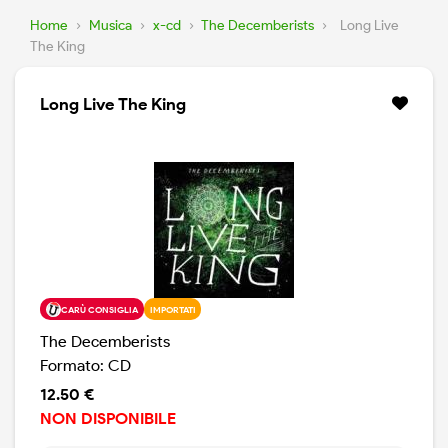
Home
›
Musica
›
x-cd
›
The Decemberists
›
Long Live
The King
Long Live The King
CARÙ CONSIGLIA
IMPORTATI
The Decemberists
Formato: CD
12.50 €
NON DISPONIBILE