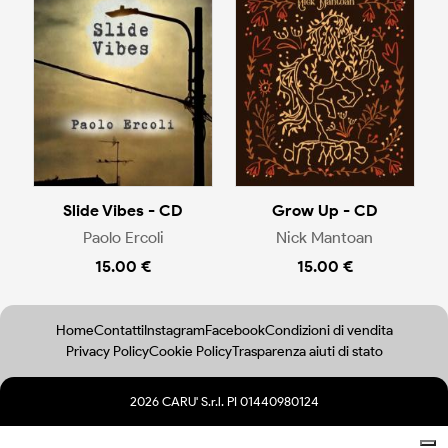
Slide Vibes - CD
Grow Up - CD
Paolo Ercoli
Nick Mantoan
15.00 €
15.00 €
Home
Contatti
Instagram
Facebook
Condizioni di vendita
Privacy Policy
Cookie Policy
Trasparenza aiuti di stato
2026 CARU' S.r.l. PI 01440980124