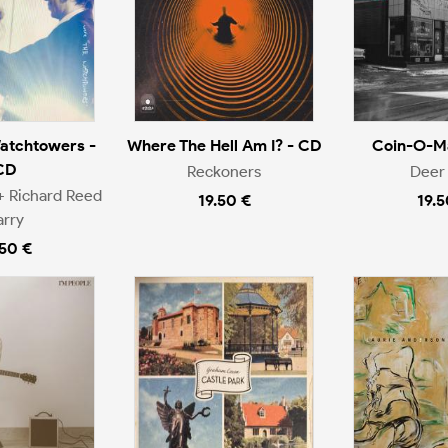
atchtowers -
Where The Hell Am I? - CD
Coin-O-Ma
CD
Reckoners
Deer 
+ Richard Reed
19.50 €
19.5
arry
.50 €