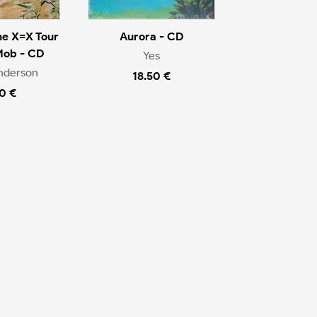
he X=X Tour
Aurora - CD
Mob - CD
Yes
nderson
18.50 €
0 €