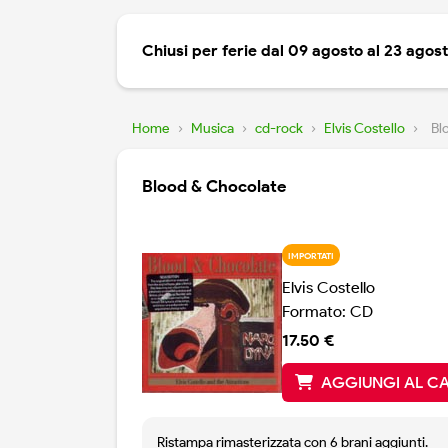
Chiusi per ferie dal 09 agosto al 23 agos
Home
›
Musica
›
cd-rock
›
Elvis Costello
›
Bl
Blood & Chocolate
IMPORTATI
Elvis Costello
Formato: CD
17.50 €
AGGIUNGI AL C
Ristampa rimasterizzata con 6 brani aggiunti.