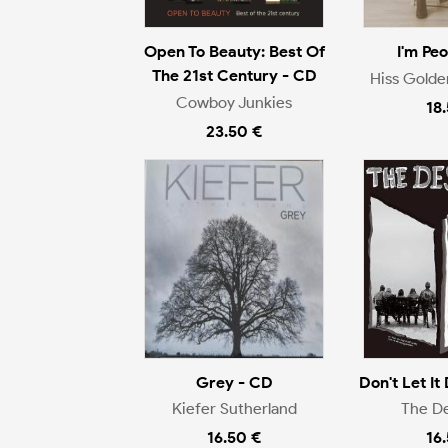
Open To Beauty: Best Of
I'm Pe
The 21st Century - CD
Hiss Gold
Cowboy Junkies
18
23.50 €
Grey - CD
Don't Let It 
Kiefer Sutherland
The D
16.50 €
16