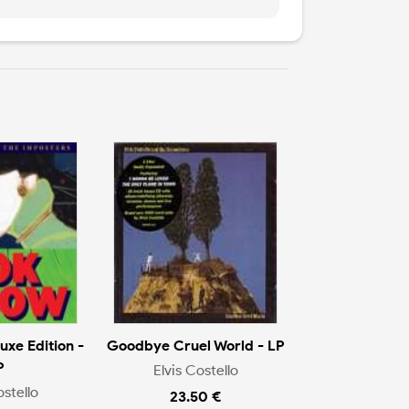
xe Edition -
Goodbye Cruel World - LP
P
Elvis Costello
ostello
23.50 €