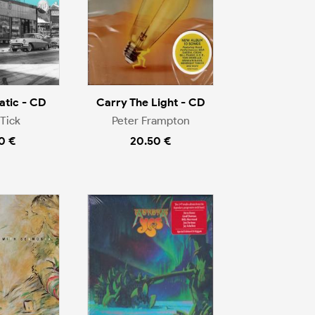
tic - CD
Carry The Light - CD
Tick
Peter Frampton
0 €
20.50 €