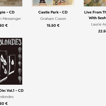
ople - CD
Castle Park - CD
Live From T
With Sex
en Messenger
Graham Coxon
Laurie A
.50 €
15.50 €
22.5
Die: Vol.1 - CD
eslondes
.50 €