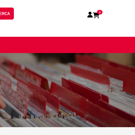
0
ERCA