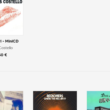
rl - MiniCD
Costello
50 €