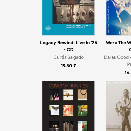
Legacy Rewind: Live In '25
Were The W
- CD
Curtis Salgado
Dallas Good 
P
19.50 €
16