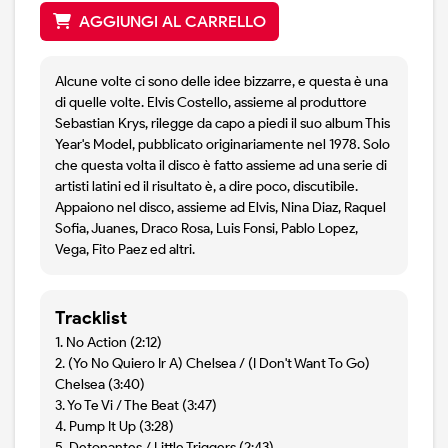
AGGIUNGI AL CARRELLO
Alcune volte ci sono delle idee bizzarre, e questa è una
di quelle volte. Elvis Costello, assieme al produttore
Sebastian Krys, rilegge da capo a piedi il suo album This
Year's Model, pubblicato originariamente nel 1978. Solo
che questa volta il disco è fatto assieme ad una serie di
artisti latini ed il risultato è, a dire poco, discutibile.
Appaiono nel disco, assieme ad Elvis, Nina Diaz, Raquel
Sofia, Juanes, Draco Rosa, Luis Fonsi, Pablo Lopez,
Vega, Fito Paez ed altri.
Tracklist
1. No Action (2:12)
2. (Yo No Quiero Ir A) Chelsea / (I Don't Want To Go)
Chelsea (3:40)
3. Yo Te Vi / The Beat (3:47)
4. Pump It Up (3:28)
5. Detonantes / Little Triggers (2:43)