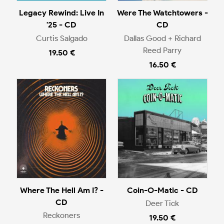
Legacy Rewind: Live In
Were The Watchtowers -
'25 - CD
CD
Curtis Salgado
Dallas Good + Richard
Reed Parry
19.50 €
16.50 €
Where The Hell Am I? -
Coin-O-Matic - CD
CD
Deer Tick
Reckoners
19.50 €