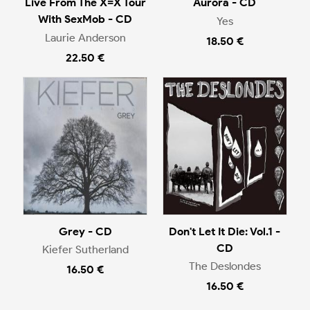
Live From The X=X Tour
Aurora - CD
With SexMob - CD
Yes
Laurie Anderson
18.50 €
22.50 €
Grey - CD
Don't Let It Die: Vol.1 -
CD
Kiefer Sutherland
The Deslondes
16.50 €
16.50 €