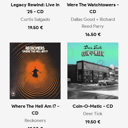
Legacy Rewind: Live In
Were The Watchtowers -
'25 - CD
CD
Curtis Salgado
Dallas Good + Richard
Reed Parry
19.50 €
16.50 €
Where The Hell Am I? -
Coin-O-Matic - CD
CD
Deer Tick
Reckoners
19.50 €