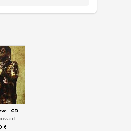
ove - CD
oussard
0 €