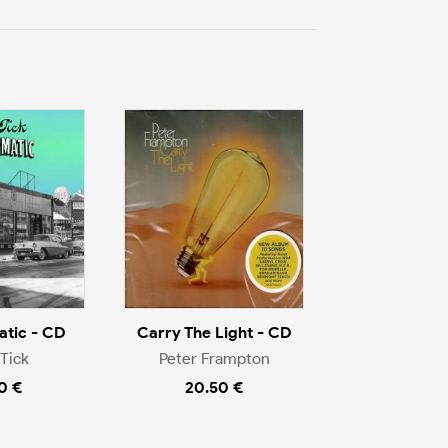
tic - CD
Carry The Light - CD
Tick
Peter Frampton
0 €
20.50 €