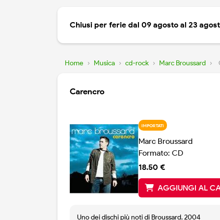
Chiusi per ferie dal 09 agosto al 23 agos
Home
›
Musica
›
cd-rock
›
Marc Broussard
›
Carencro
IMPORTATI
Marc Broussard
Formato: CD
18.50 €
AGGIUNGI AL C
Uno dei dischi più noti di Broussard. 2004