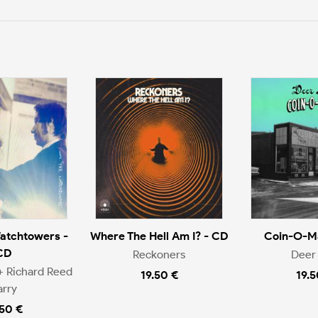
atchtowers -
Where The Hell Am I? - CD
Coin-O-Ma
CD
Reckoners
Deer 
+ Richard Reed
19.50 €
19.5
arry
.50 €