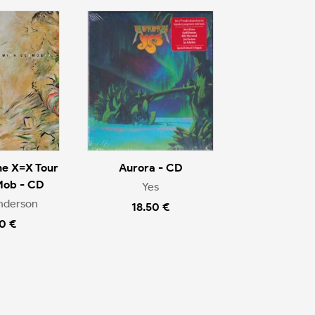
he X=X Tour
Aurora - CD
Mob - CD
Yes
nderson
18.50 €
0 €