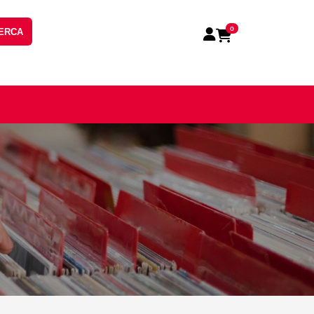
0
ERCA