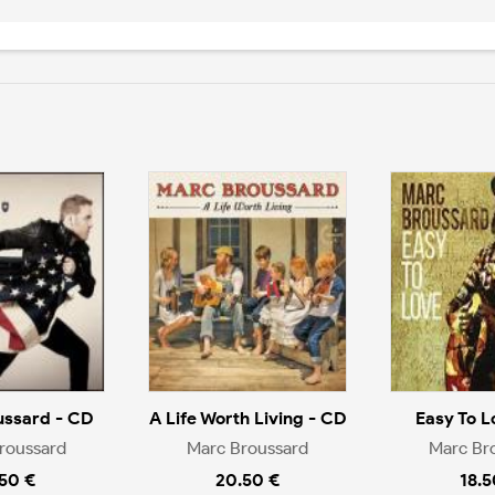
ussard - CD
A Life Worth Living - CD
Easy To L
roussard
Marc Broussard
Marc Br
.50 €
20.50 €
18.5