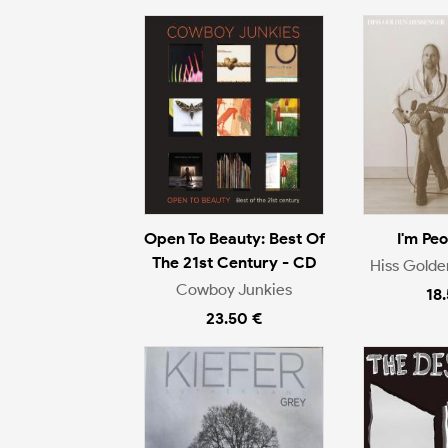
Open To Beauty: Best Of
I'm Pe
The 21st Century - CD
Hiss Gold
Cowboy Junkies
18
23.50 €