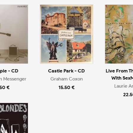
ople - CD
Castle Park - CD
Live From T
With Sex
en Messenger
Graham Coxon
Laurie A
.50 €
15.50 €
22.5