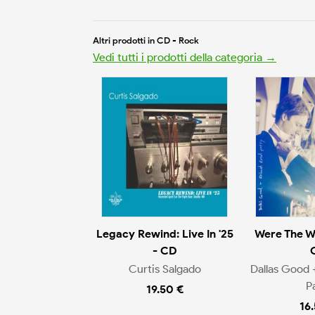
Altri prodotti in CD - Rock
Vedi tutti i prodotti della categoria →
Legacy Rewind: Live In '25
Were The W
- CD
Curtis Salgado
Dallas Good 
P
19.50 €
16