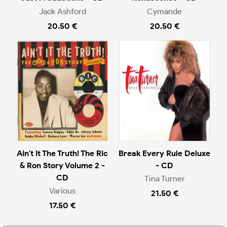
Jack Ashford
Cymande
20.50 €
20.50 €
Ain't It The Truth! The Ric
Break Every Rule Deluxe
& Ron Story Volume 2 -
- CD
CD
Tina Turner
Various
21.50 €
17.50 €