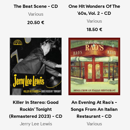
The Beat Scene - CD
One Hit Wonders Of The
'60s, Vol. 2 - CD
Various
Various
20.50 €
18.50 €
Killer In Stereo: Good
An Evening At Rao's -
Rockin' Tonight
Songs From An Italian
(Remastered 2023) - CD
Restaurant - CD
Jerry Lee Lewis
Various