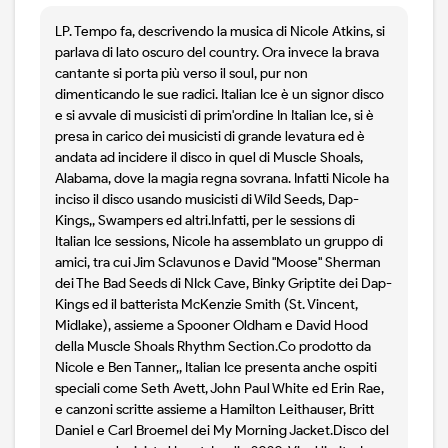
LP. Tempo fa, descrivendo la musica di Nicole Atkins, si
parlava di lato oscuro del country. Ora invece la brava
cantante si porta più verso il soul, pur non
dimenticando le sue radici. Italian Ice è un signor disco
e si avvale di musicisti di prim'ordine In Italian Ice, si è
presa in carico dei musicisti di grande levatura ed è
andata ad incidere il disco in quel di Muscle Shoals,
Alabama, dove la magia regna sovrana. Infatti Nicole ha
inciso il disco usando musicisti di Wild Seeds, Dap-
Kings,, Swampers ed altri.Infatti, per le sessions di
Italian Ice sessions, Nicole ha assemblato un gruppo di
amici, tra cui Jim Sclavunos e David "Moose" Sherman
dei The Bad Seeds di NIck Cave, Binky Griptite dei Dap-
Kings ed il batterista McKenzie Smith (St. Vincent,
Midlake), assieme a Spooner Oldham e David Hood
della Muscle Shoals Rhythm Section.Co prodotto da
Nicole e Ben Tanner,, Italian Ice presenta anche ospiti
speciali come Seth Avett, John Paul White ed Erin Rae,
e canzoni scritte assieme a Hamilton Leithauser, Britt
Daniel e Carl Broemel dei My Morning Jacket.Disco del