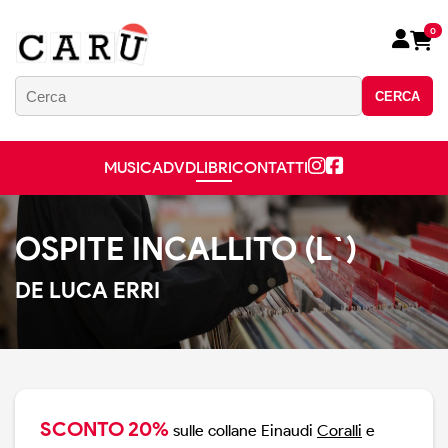
0
CERCA
MUSICA
DVD
LIBRI
CONTATTI
OSPITE INCALLITO (L`)
DE LUCA ERRI
SCONTO 20%
sulle collane Einaudi
Coralli
e