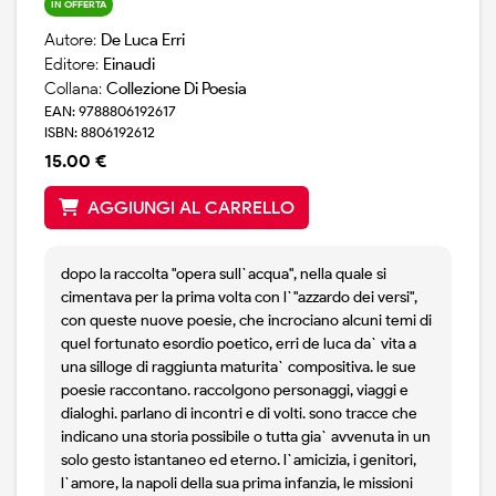
IN OFFERTA
Autore:
De Luca Erri
Editore:
Einaudi
Collana:
Collezione Di Poesia
EAN: 9788806192617
ISBN: 8806192612
15.00 €
AGGIUNGI AL CARRELLO
dopo la raccolta "opera sull`acqua", nella quale si
cimentava per la prima volta con l`"azzardo dei versi",
con queste nuove poesie, che incrociano alcuni temi di
quel fortunato esordio poetico, erri de luca da` vita a
una silloge di raggiunta maturita` compositiva. le sue
poesie raccontano. raccolgono personaggi, viaggi e
dialoghi. parlano di incontri e di volti. sono tracce che
indicano una storia possibile o tutta gia` avvenuta in un
solo gesto istantaneo ed eterno. l`amicizia, i genitori,
l`amore, la napoli della sua prima infanzia, le missioni