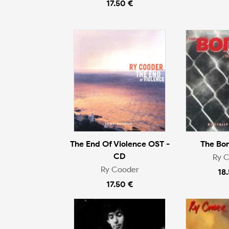
17.50 €
The End Of Violence OST -
The Bo
CD
Ry 
Ry Cooder
18
17.50 €