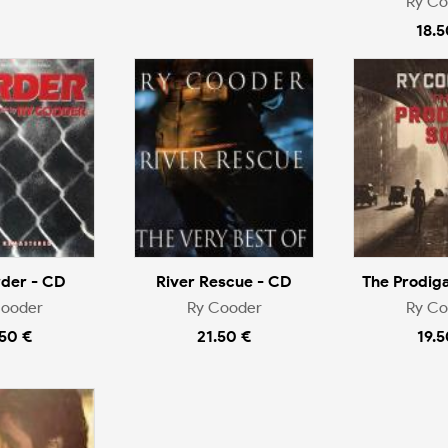
Ry Co
18.5
rder - CD
River Rescue - CD
The Prodiga
Cooder
Ry Cooder
Ry Co
.50 €
21.50 €
19.5