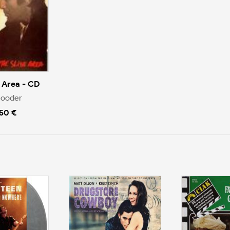
e Area - CD
Cooder
.50 €