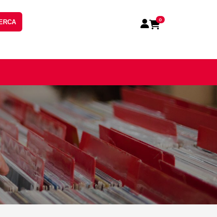
0
ERCA