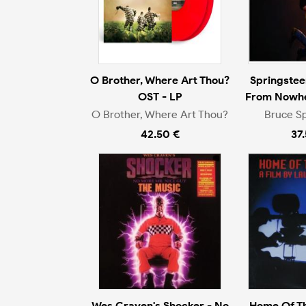
O Brother, Where Art Thou?
Springstee
OST - LP
From Nowher
O Brother, Where Art Thou?
Bruce S
42.50 €
37
Wes Craven's Shocker - No
Home Of Th