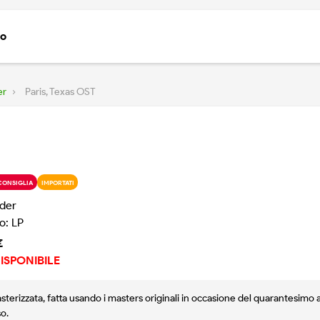
to
er
›
Paris, Texas OST
CONSIGLIA
IMPORTATI
der
o: LP
€
ISPONIBILE
sterizzata, fatta usando i masters originali in occasione del quarantesimo 
so.