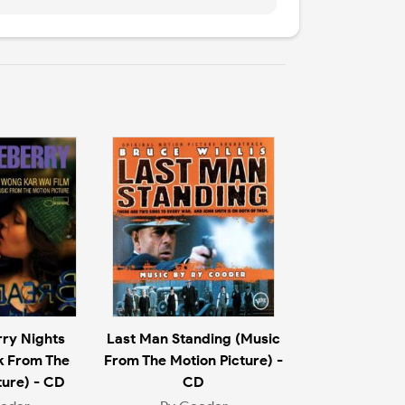
ry Nights
Last Man Standing (Music
k From The
From The Motion Picture) -
ture) - CD
CD