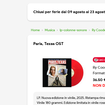
Chiusi per ferie dal 09 agosto al 23 agos
Home
›
Musica
›
lp-colonne-sonore
›
Ry Cood
Paris, Texas OST
CARÙ 
Ry Coo
Format
36.50 
NON D
LP. Nuova edizione in vinile, 2025. Ristampa rima
Vinile 180 grammi. Edizione limitata in vinile ros