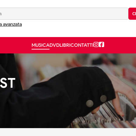
C
a avanzata
MUSICA
DVD
LIBRI
CONTATTI
OST