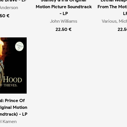
Motion Picture Soundtrack
From The Moti
 Anderson
- LP
L
.50 €
John Williams
Various, Mi
22.50 €
22.5
d: Prince Of
iginal Motion
ndtrack) - LP
el Kamen