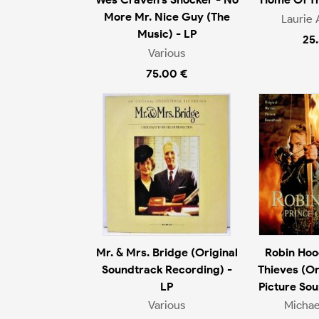
More Mr. Nice Guy (The
Laurie
Music) - LP
25
Various
75.00 €
Mr. & Mrs. Bridge (Original
Robin Hoo
Soundtrack Recording) -
Thieves (Or
LP
Picture Sou
Various
Micha