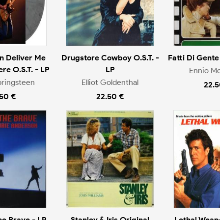
n Deliver Me
Drugstore Cowboy O.S.T. -
Fatti Di Gente
e O.S.T. - LP
LP
Ennio Mo
pringsteen
Elliot Goldenthal
22.5
.50 €
22.50 €
e Brave - LP
Stanley & Iris Original
Lethal Weap