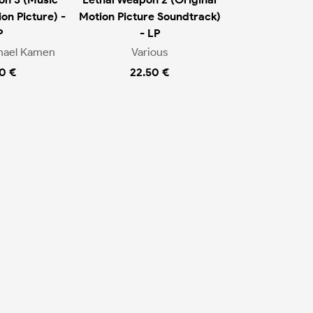
on Picture) -
Motion Picture Soundtrack)
P
- LP
chael Kamen
Various
0 €
22.50 €