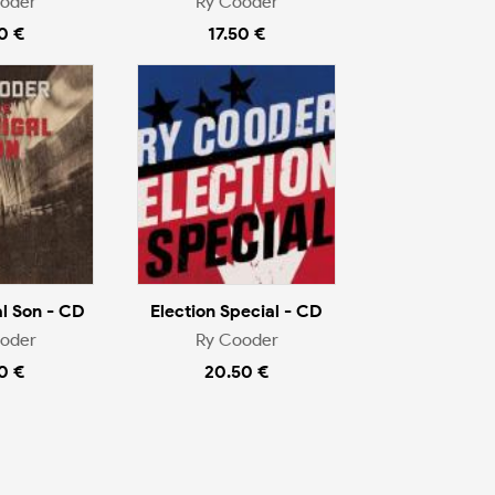
oder
Ry Cooder
0 €
17.50 €
l Son - CD
Election Special - CD
oder
Ry Cooder
0 €
20.50 €