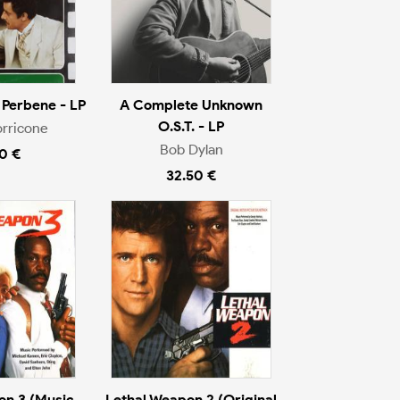
 Perbene - LP
A Complete Unknown
O.S.T. - LP
rricone
Bob Dylan
0 €
32.50 €
on 3 (Music
Lethal Weapon 2 (Original