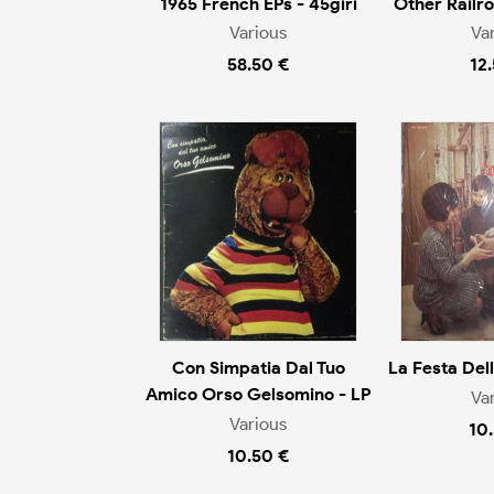
1965 French EPs - 45giri
Other Railr
Various
Va
58.50 €
12
Con Simpatia Dal Tuo
La Festa De
Amico Orso Gelsomino - LP
Va
Various
10
10.50 €