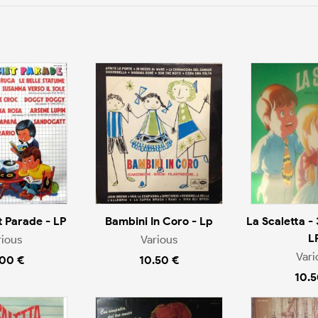
t Parade - LP
Bambini In Coro - Lp
La Scaletta - 
L
rious
Various
Vari
.00 €
10.50 €
10.5