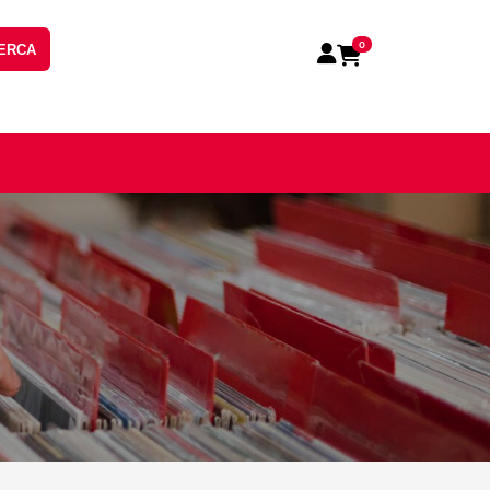
0
ERCA