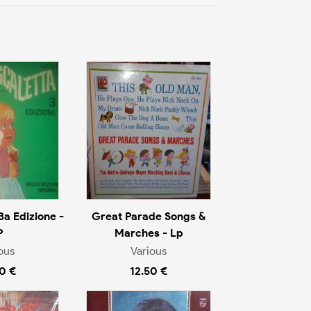
3a Edizione -
Great Parade Songs &
P
Marches - Lp
ous
Various
0 €
12.50 €