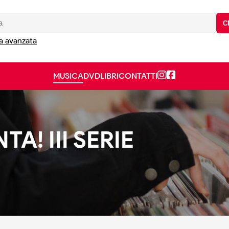
C
a avanzata
MUSICA
DVD
LIBRI
CONTATTI
A! III SERIE