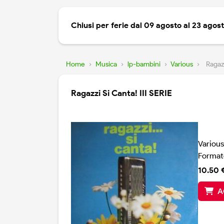
Chiusi per ferie dal 09 agosto al 23 agos
Home
›
Musica
›
lp-bambini
›
Various
›
Ragazz
Ragazzi Si Canta! III SERIE
Various
Format
10.50 
A