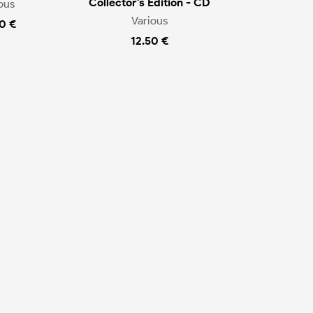
Collector's Edition - CD
ous
Various
0 €
12.50 €