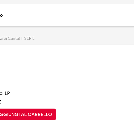
to
i Si Canta! III SERIE
o: LP
€
GGIUNGI AL CARRELLO