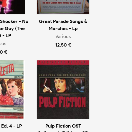
Shocker - No
Great Parade Songs &
ce Guy (The
Marches - Lp
 - LP
Various
ous
12.50 €
0 €
 Ed. 4 - LP
Pulp Fiction OST