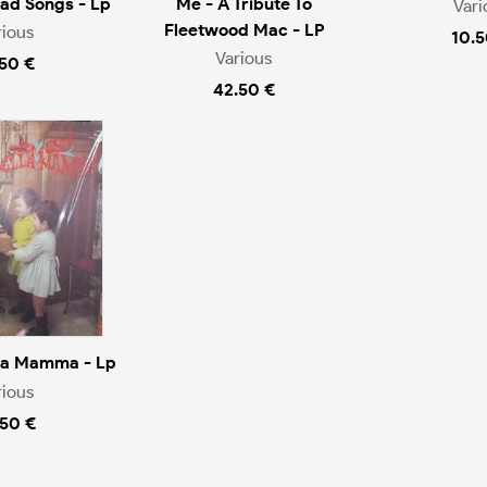
oad Songs - Lp
Me - A Tribute To
Vari
Fleetwood Mac - LP
rious
10.5
Various
.50 €
42.50 €
lla Mamma - Lp
rious
.50 €