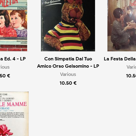
a Ed. 4 - LP
Con Simpatia Dal Tuo
La Festa Dell
Amico Orso Gelsomino - LP
rious
Vari
Various
.50 €
10.5
10.50 €