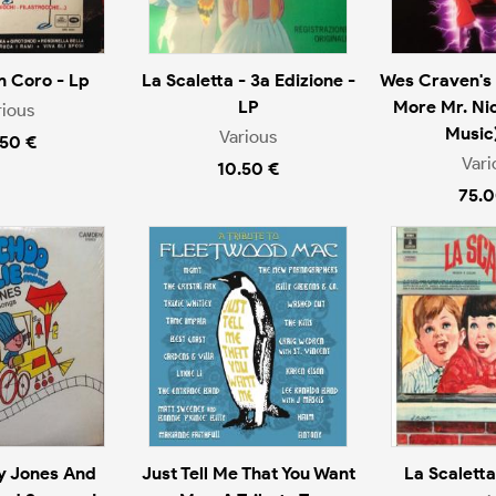
n Coro - Lp
La Scaletta - 3a Edizione -
Wes Craven's 
LP
More Mr. Ni
rious
Music)
Various
.50 €
Vari
10.50 €
75.0
y Jones And
Just Tell Me That You Want
La Scaletta