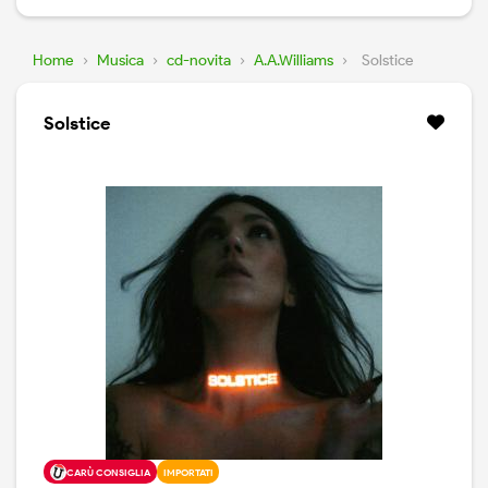
Home
›
Musica
›
cd-novita
›
A.A.Williams
›
Solstice
Solstice
CARÙ CONSIGLIA
IMPORTATI