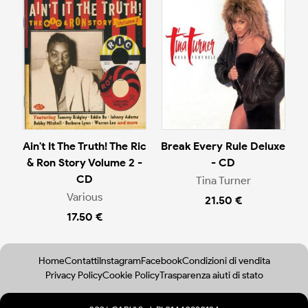
Ain't It The Truth! The Ric
Break Every Rule Deluxe
& Ron Story Volume 2 -
- CD
CD
Tina Turner
Various
21.50 €
17.50 €
Home
Contatti
Instagram
Facebook
Condizioni di vendita
Privacy Policy
Cookie Policy
Trasparenza aiuti di stato