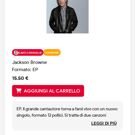
CARÙ CONSIGLIA
IMPORTATI
Jackson Browne
Formato: EP
15.50 €
AGGIUNGI AL CARRELLO
EP. Il grande cantautore torna a farsi vivo con un nuovo
singolo, formato 12 pollici. Si tratta di due canzoni
nuove, Downhill From Everywhere, classica Browne
LEGGI DI PIÙ
song e la b-side, A Little Soon too Say. 2 canzoni nuove,
edite su un dodici pollici stampato in Usa.