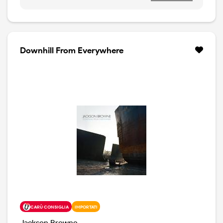
2023, copertina in cartone ondulato marrone, come la
versione originale. Copertina apribile. Vinile 180
grammi,
Downhill From Everywhere
CARÙ CONSIGLIA
IMPORTATI
Jackson Browne