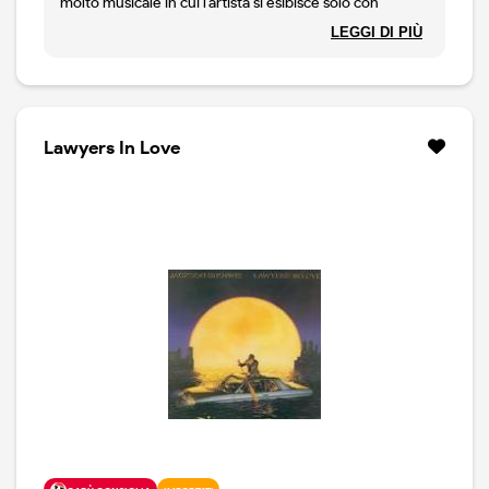
molto musicale in cui l'artista si esibisce solo con
chitarra e piano. Grandi canzoni, atmosfera perfetta
LEGGI DI PIÙ
per una performance di grande spessore. Una
rivelazione, sopratutto guardando le prove più recenti.
Browne è tornato, alla grande. CD non sigillato.
Lawyers In Love