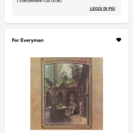
1. Everywhere I Go (4:36)
2. I'm Alive (Live) (5:49)
LEGGI DI PIÙ
3. The Pretender (Live) (6:34)
4. Running On Empty (Live) (4:50)
For Everyman