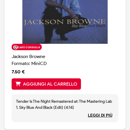
CARÙ CONSIGLIA
Jackson Browne
Formato: MiniCD
7.50 €
AGGIUNGI AL CARRELLO
Tender Is The Night Remastered at: The Mastering Lab
1. Sky Blue And Black (Edit) (4:14)
2. Sky Blue And Black (Live Version Recorded At The
LEGGI DI PIÙ
Royal Albert Hall In London) (6:18)
3. Tender Is The Night (Remastered) (4:50)