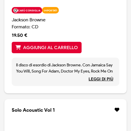
CARÙ CONSIGLIA
IMPORTATI
Jackson Browne
Formato: CD
19.50 €
AGGIUNGI AL CARRELLO
Il disco di esordio di Jackson Browne. Con Jamaica Say
You Will, Song For Adam, Doctor My Eyes, Rock Me On
The Water ed altre. Nuova edizione rimasterizzata 2023,
LEGGI DI PIÙ
copertina in cartone marrone, come lza versione
originale. Copertina apribile. Stampa Usa
Solo Acoustic Vol 1