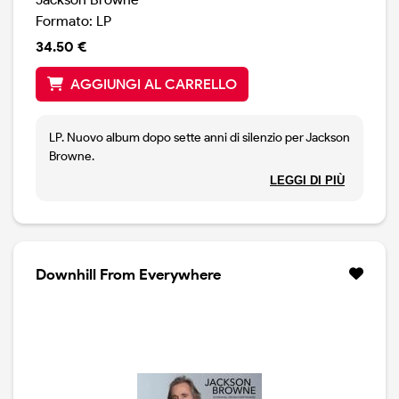
Formato: LP
34.50 €
AGGIUNGI AL CARRELLO
LP. Nuovo album dopo sette anni di silenzio per Jackson
Browne.
Disco intenso e profondo, carico di significati sociali,
LEGGI DI PIÙ
con una serie di canzoni di grande livello, che pongono
il disco tra i suoi migliori in assoluto.Browne si serve di
musicisti rodati, come Greg Leisz e Val MacCallum ma,
sopratutto, ha ancora una penna in grande spolvero ed
è in grado di scrivere canzoni destinate a rimanere a
Downhill From Everywhere
lungo.Come The Dreamer, composta assieme David
Hidalgo e Eugene Rodriguez, oppure A Human Touch (
con la voce di Leslie Mendelson ), My Cleveland Heart,
la title track, e, giusto in chiusura, la splendida A Song
For Barcelona.Vinyl limited edition, 180 grammi, stampa
Usa.