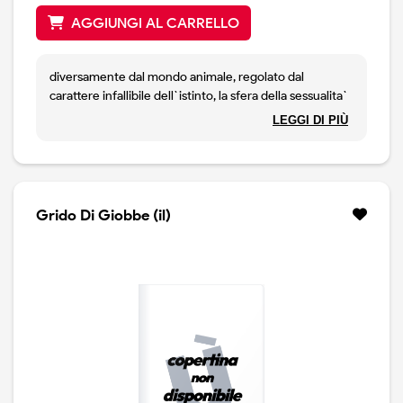
AGGIUNGI AL CARRELLO
diversamente dal mondo animale, regolato dal
carattere infallibile dell`istinto, la sfera della sessualita`
umana appare simile a un collage cubista. la bussola
LEGGI DI PIÙ
dell`istinto non funziona. gli esseri umani si accorgono
che non e` semplice tenere insieme, per esempio, il
desiderio sessuale e l`amore. allo stesso modo si
accorgono che in ogni rapporto sessuale il desiderio,
prima di incontrare il partner, e` strutturato
Grido Di Giobbe (il)
inconsciamente in un fantasma singolare che detta le
regole di questo incontro: seduzione, possesso, gelosia,
estasi. inoltre devono prendere atto che il modo
maschile e il modo femminile di esporsi alla sessualita`
non e` lo stesso e che questa differenza e` foriera di
equivoci e disagi. esiste poi una sintomatologia della
vita sessuale che comprende l`eiaculazione precoce, la
frigidita`, l`assenza di desiderio, l`onanismo
compulsivo, il feticismo, le pratiche perverse. tutto
questo porta l`autore, sulla scia di lacan, a chiedersi se