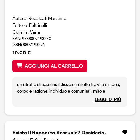
Autore:
Recalcati Massimo
Editore:
Feltrinelli
Collana:
Varia
EAN: 9788807493270
ISBN: 8807493276
10.00 €
AGGIUNGI AL CARRELLO
un ritratto di pasolini: il dissidio irrisolto tra vita e storia,
corpo e ragione, individuo e comunita`, mito e
demitizzazione; le metamorfosi del potere e la
LEGGI DI PIÙ
resistenza della parola.
Esiste Il Rapporto Sessuale? Desiderio,