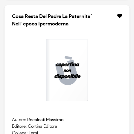
giobbe si trova immerso in una esperienza
intraducibile. resta solo il grido rivolto a dio come il
modo piu` radicale della domanda. la stessa che egli
Cosa Resta Del Padre La Paternita`
porta nell`etimo del suo nome: giobbe significa nella
Nell`epoca Ipermoderna
lingua ebraica domanda che sovrasta ogni possibile
risposta. . il grido di giobbe accade quando le parole
sono costrette al silenzio, spezzate dal trauma del male.
esso non e` indice di rassegnazione ma di lotta e di
resistenza. dopo la notte del getsemani e il gesto di
caino, con il grido di giobbe continua l`intenso e
sorprendente viaggio di massimo recalcati lettore della
bibbia, impegnato a rintracciare l`eredita` piu`
profonda del pensiero psicoanalitico che si
concludera`, a breve, con un`ampia e attesa opera.
Autore:
Recalcati Massimo
Editore:
Cortina Editore
Collana:
Temi