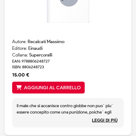
davvero esiste un rapporto sessuale, essendo che ogni
rapporto sessuale e` innanzitutto rapporto di ciascuno
con il proprio fantasma.
Autore:
Recalcati Massimo
Editore:
Einaudi
Collana:
Supercoralli
EAN: 9788806248727
ISBN: 8806248723
15.00 €
AGGIUNGI AL CARRELLO
il male che si accanisce contro giobbe non puo` piu`
essere concepito come una punizione, poiche` egli
non ha commesso alcun delitto; non puo` piu` essere
LEGGI DI PIÙ
una vendetta, poiche` egli non ha colpito nessuno. nel
trovarsi esposto alla violenza insensata della sofferenza