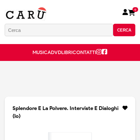
0
CERCA
MUSICA
DVD
LIBRI
CONTATTI
Splendore E La Polvere. Interviste E Dialoghi
(lo)