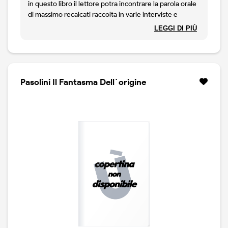
in questo libro il lettore potra incontrare la parola orale
di massimo recalcati raccolta in varie interviste e
dialoghi. tutti i temi che caratterizzano la sua ricerca
LEGGI DI PIÙ
vengono qui esposti in modo, insieme, chiaro e denso: i
legami familiari, la clinica delle istituzioni, la lettura della
vita politica e civile, la psicopatologia dell`anoressia e
delle cosiddette nuove forme del sintomo, la
melanconia e la nostalgia, il rapporto della psicoanalisi
Pasolini Il Fantasma Dell`origine
con la pratica dell`arte e con la tradizione biblica.
accanto ad essi sono discussi ed evocati i debiti di
recalcati nei confronti dei suoi piu rilevanti maestri:
freud e lacan innanzitutto, ma anche pasolini, sartre,
beckett, basaglia e fachinelli. infine, il lettore potra
conoscere la sua biografia intellettuale raccontata
attraverso la passione per i libri e quella per il teatro,
l`esperienza dei lessici televisivi, gli incontri intellettuali,
la formazione psicoanalitica e la sua pratica clinica. "non
siamo fatti d`altro: di splendore e di polvere."