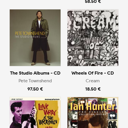
58.50 €
The Studio Albums - CD
Wheels Of Fire - CD
Pete Townshend
Cream
97.50 €
18.50 €