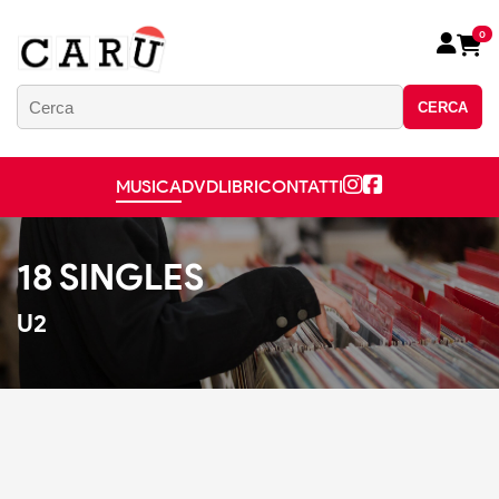
0
CERCA
MUSICA
DVD
LIBRI
CONTATTI
18 SINGLES
U2