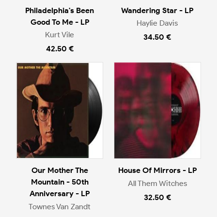
Philadelphia's Been
Wandering Star - LP
Good To Me - LP
Haylie Davis
Kurt Vile
34.50 €
42.50 €
Our Mother The
House Of Mirrors - LP
Mountain - 50th
All Them Witches
Anniversary - LP
32.50 €
Townes Van Zandt