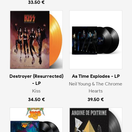
33.50 €
Destroyer {Resurrected}
As Time Explodes - LP
- LP
Neil Young & The Chrome
Kiss
Hearts
34.50 €
39.50 €