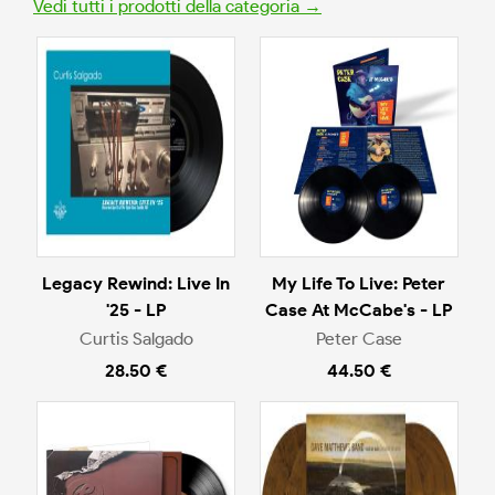
Vedi tutti i prodotti della categoria →
Legacy Rewind: Live In
My Life To Live: Peter
'25 - LP
Case At McCabe's - LP
Curtis Salgado
Peter Case
28.50 €
44.50 €