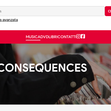
C
a avanzata
MUSICA
DVD
LIBRI
CONTATTI
 CONSEQUENCES