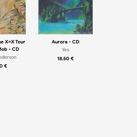
he X=X Tour
Aurora - CD
Mob - CD
Yes
nderson
18.50 €
0 €