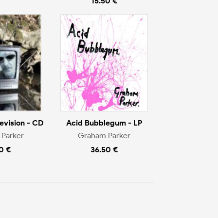
15.50 €
evision - CD
Acid Bubblegum - LP
Parker
Graham Parker
0 €
36.50 €