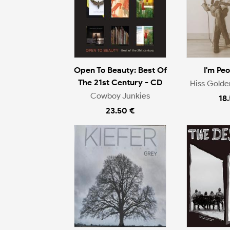
Open To Beauty: Best Of
I'm Pe
The 21st Century - CD
Hiss Gold
Cowboy Junkies
18
23.50 €