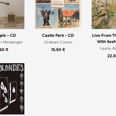
ople - CD
Castle Park - CD
Live From T
With Sex
en Messenger
Graham Coxon
Laurie A
.50 €
15.50 €
22.5