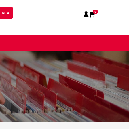
0
ERCA