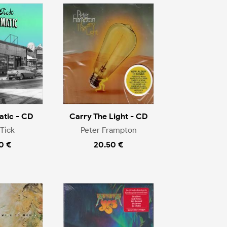
tic - CD
Carry The Light - CD
Tick
Peter Frampton
0 €
20.50 €