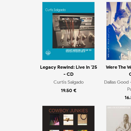
Legacy Rewind: Live In '25
Were The W
- CD
Curtis Salgado
Dallas Good 
P
19.50 €
16