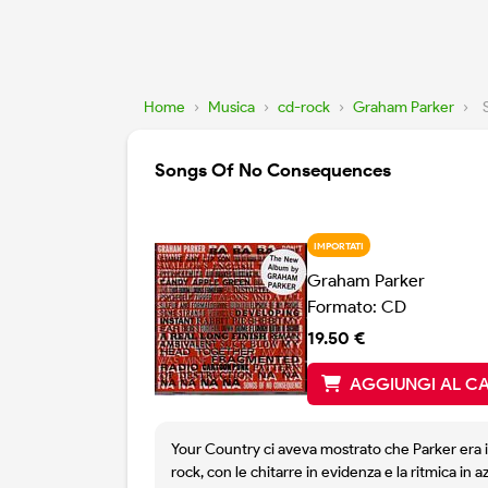
Home
›
Musica
›
cd-rock
›
Graham Parker
›
Songs Of No Consequences
IMPORTATI
Graham Parker
Formato: CD
19.50 €
AGGIUNGI AL C
Your Country ci aveva mostrato che Parker era i
rock, con le chitarre in evidenza e la ritmica in a