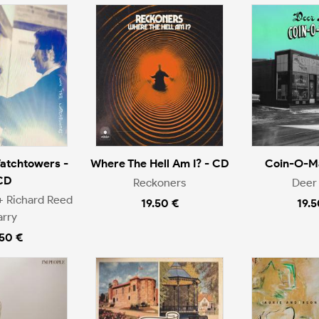
atchtowers -
Where The Hell Am I? - CD
Coin-O-Ma
CD
Reckoners
Deer 
+ Richard Reed
19.50 €
19.5
arry
.50 €