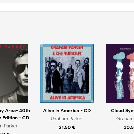
ay Area- 40th
Alive In America - CD
Cloud Sym
 Edition - CD
Graham Parker
Graham 
m Parker
21.50 €
30.5