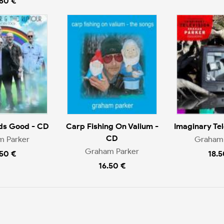
.50 €
ds Good - CD
Carp Fishing On Valium -
Imaginary Tel
CD
m Parker
Graham 
Graham Parker
.50 €
18.5
16.50 €