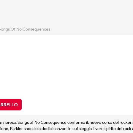
Songs Of No Consequences
ARRELLO
n ripresa. Songs of No Consequence conferma il, nuovo corso del rocker in
zione, Parkler snocciola dodici canzoni in cui aleggia il vero spirito del rock a