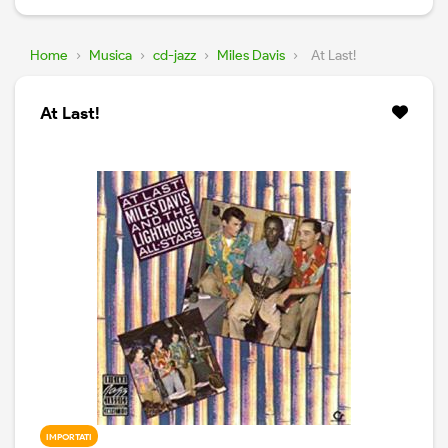
Home
›
Musica
›
cd-jazz
›
Miles Davis
›
At Last!
At Last!
IMPORTATI