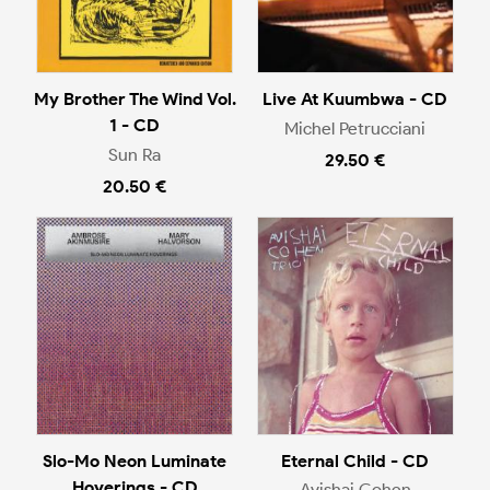
My Brother The Wind Vol.
Live At Kuumbwa - CD
1 - CD
Michel Petrucciani
Sun Ra
29.50 €
20.50 €
Slo-Mo Neon Luminate
Eternal Child - CD
Hoverings - CD
Avishai Cohen