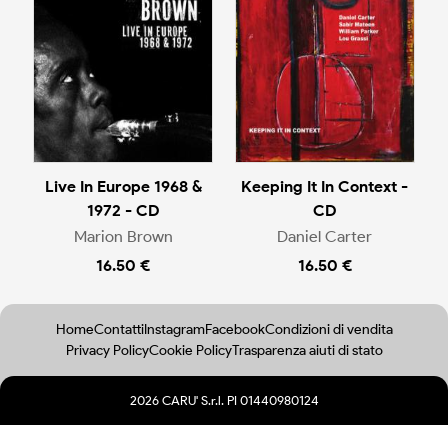
Live In Europe 1968 &
Keeping It In Context -
1972 - CD
CD
Marion Brown
Daniel Carter
16.50 €
16.50 €
Home
Contatti
Instagram
Facebook
Condizioni di vendita
Privacy Policy
Cookie Policy
Trasparenza aiuti di stato
2026 CARU' S.r.l. PI 01440980124