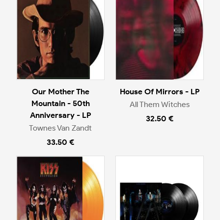
Our Mother The
House Of Mirrors - LP
Mountain - 50th
All Them Witches
Anniversary - LP
32.50 €
Townes Van Zandt
33.50 €