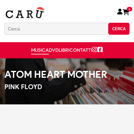
0
CERCA
MUSICA
DVD
LIBRI
CONTATTI
ATOM HEART MOTHER
PINK FLOYD