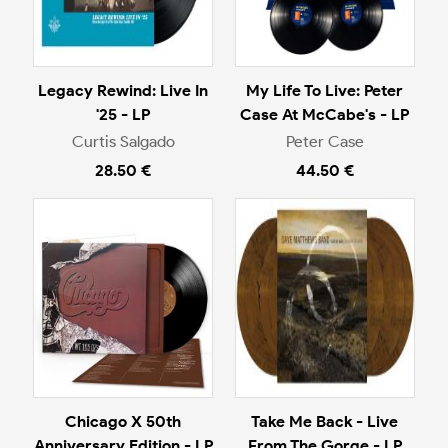
Legacy Rewind: Live In
My Life To Live: Peter
'25 - LP
Case At McCabe's - LP
Curtis Salgado
Peter Case
28.50 €
44.50 €
Chicago X 50th
Take Me Back - Live
Anniversary Edition - LP
From The Gorge - LP