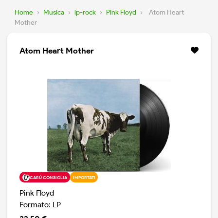
Home
›
Musica
›
lp-rock
›
Pink Floyd
›
Atom Heart
Mother
Atom Heart Mother
CARÙ CONSIGLIA
IMPORTATI
Pink Floyd
Formato: LP