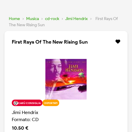
Home
›
Musica
›
cd-rock
›
Jimi Hendrix
›
First Rays Of
The New Rising Sun
First Rays Of The New Rising Sun
CARÙ CONSIGLIA
IMPORTATI
Jimi Hendrix
Formato: CD
10.50 €