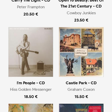
Carry The Light - CD
Open To Beauty: Best Of
The 21st Century - CD
Peter Frampton
Cowboy Junkies
20.50 €
23.50 €
I'm People - CD
Castle Park - CD
Hiss Golden Messenger
Graham Coxon
18.50 €
15.50 €