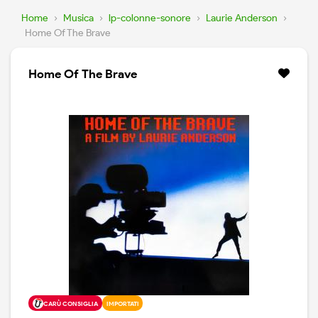
Home
›
Musica
›
lp-colonne-sonore
›
Laurie Anderson
›
Home Of The Brave
Home Of The Brave
CARÙ CONSIGLIA
IMPORTATI