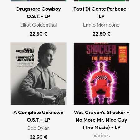
Drugstore Cowboy
Fatti Di Gente Perbene -
O.S.T. - LP
LP
Elliot Goldenthal
Ennio Morricone
22.50 €
22.50 €
A Complete Unknown
Wes Craven's Shocker -
O.S.T. - LP
No More Mr. Nice Guy
(The Music) - LP
Bob Dylan
Various
32.50 €